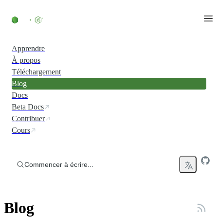
Accéder au contenu
Apprendre
À propos
Téléchargement
Blog
Docs
Beta Docs
Contribuer
Cours
Commencer à écrire...
Blog