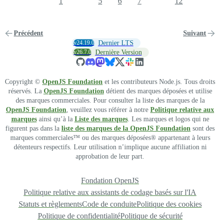
1
5
6
7
12
Précédent
Suivant
v24.19.0
Dernier LTS
v26.7.0
Dernière Version
Copyright ©
OpenJS Foundation
et les contributeurs Node.js. Tous droits
réservés. La
OpenJS Foundation
détient des marques déposées et utilise
des marques commerciales. Pour consulter la liste des marques de la
OpenJS Foundation
, veuillez vous référer à notre
Politique relative aux
marques
ainsi qu’à la
Liste des marques
. Les marques et logos qui ne
figurent pas dans la
liste des marques de la OpenJS Foundation
sont des
marques commerciales™ ou des marques déposées® appartenant à leurs
détenteurs respectifs. Leur utilisation n’implique aucune affiliation ni
approbation de leur part.
Fondation OpenJS
Politique relative aux assistants de codage basés sur l'IA
Statuts et règlements
Code de conduite
Politique des cookies
Politique de confidentialité
Politique de sécurité