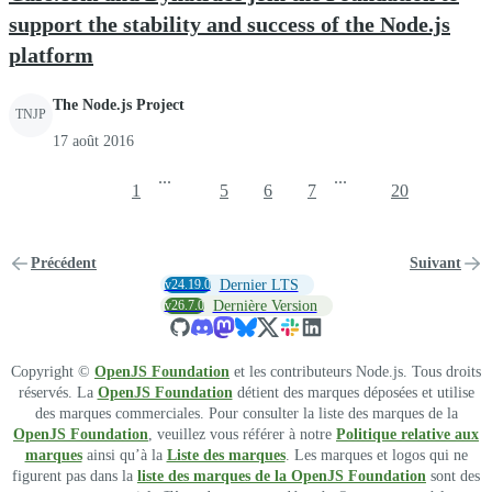
support the stability and success of the Node.js
platform
The Node.js Project
TNJP
17 août 2016
...
...
1
5
6
7
20
Précédent
Suivant
v24.19.0
Dernier LTS
v26.7.0
Dernière Version
Copyright ©
OpenJS Foundation
et les contributeurs Node.js. Tous droits
réservés. La
OpenJS Foundation
détient des marques déposées et utilise
des marques commerciales. Pour consulter la liste des marques de la
OpenJS Foundation
, veuillez vous référer à notre
Politique relative aux
marques
ainsi qu’à la
Liste des marques
. Les marques et logos qui ne
figurent pas dans la
liste des marques de la OpenJS Foundation
sont des