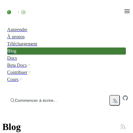
Accéder au contenu
Apprendre
À propos
Téléchargement
Blog
Docs
Beta Docs
Contribuer
Cours
Commencer à écrire...
Blog