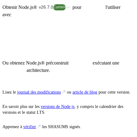
Obtenir Node.js®
pour
l'utiliser
v26.7.0
Current
avec
et leurs scripts d'installation ne sont pas maintenus par le
projet Node.js.
Si vous rencontrez des problèmes, veuillez
consulter
Ou obtenez Node.js® préconstruit
exécutant une
architecture.
Lisez le
journal des modifications
ou
article de blog
pour cette version.
En savoir plus sur les
versions de Node.js
, y compris le calendrier des
versions et le statut LTS.
Apprenez à
vérifier
les SHASUMS signés.