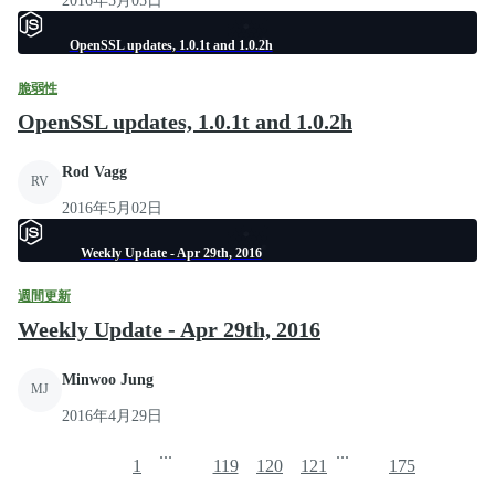
2016年5月05日
OpenSSL updates, 1.0.1t and 1.0.2h
脆弱性
OpenSSL updates, 1.0.1t and 1.0.2h
Rod Vagg
RV
2016年5月02日
Weekly Update - Apr 29th, 2016
週間更新
Weekly Update - Apr 29th, 2016
Minwoo Jung
MJ
2016年4月29日
...
...
1
119
120
121
175