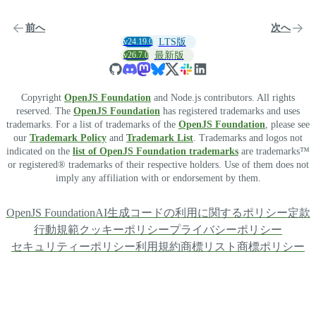
前へ
次へ
v24.19.0
LTS版
v26.7.0
最新版
Copyright
OpenJS Foundation
and Node.js contributors. All rights
reserved. The
OpenJS Foundation
has registered trademarks and uses
trademarks. For a list of trademarks of the
OpenJS Foundation
, please see
our
Trademark Policy
and
Trademark List
. Trademarks and logos not
indicated on the
list of OpenJS Foundation trademarks
are trademarks™
or registered® trademarks of their respective holders. Use of them does not
imply any affiliation with or endorsement by them.
OpenJS Foundation
AI生成コードの利用に関するポリシー
定款
行動規範
クッキーポリシー
プライバシーポリシー
セキュリティーポリシー
利用規約
商標リスト
商標ポリシー