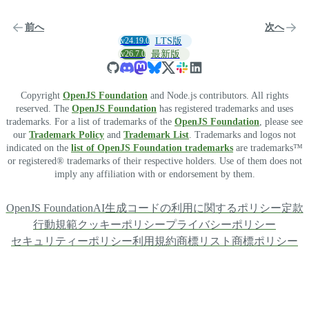
前へ
次へ
v24.19.0
LTS版
v26.7.0
最新版
Copyright
OpenJS Foundation
and Node.js contributors. All rights
reserved. The
OpenJS Foundation
has registered trademarks and uses
trademarks. For a list of trademarks of the
OpenJS Foundation
, please see
our
Trademark Policy
and
Trademark List
. Trademarks and logos not
indicated on the
list of OpenJS Foundation trademarks
are trademarks™
or registered® trademarks of their respective holders. Use of them does not
imply any affiliation with or endorsement by them.
OpenJS Foundation
AI生成コードの利用に関するポリシー
定款
行動規範
クッキーポリシー
プライバシーポリシー
セキュリティーポリシー
利用規約
商標リスト
商標ポリシー