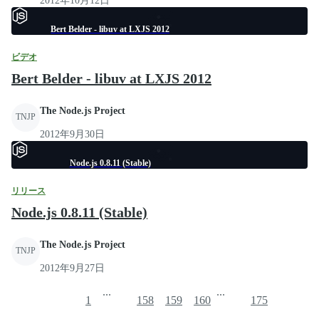
2012年10月12日
Bert Belder - libuv at LXJS 2012
ビデオ
Bert Belder - libuv at LXJS 2012
The Node.js Project
TNJP
2012年9月30日
Node.js 0.8.11 (Stable)
リリース
Node.js 0.8.11 (Stable)
The Node.js Project
TNJP
2012年9月27日
...
...
1
158
159
160
175