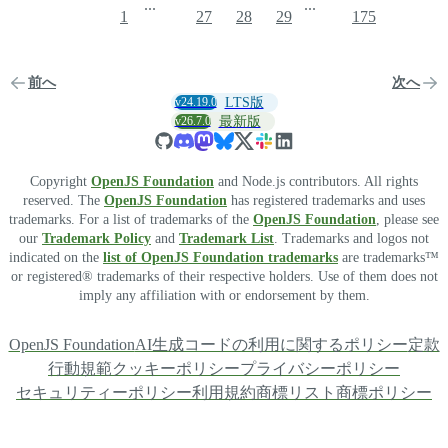
...
...
1
27
28
29
175
前へ
次へ
v24.19.0
LTS版
v26.7.0
最新版
Copyright
OpenJS Foundation
and Node.js contributors. All rights
reserved. The
OpenJS Foundation
has registered trademarks and uses
trademarks. For a list of trademarks of the
OpenJS Foundation
, please see
our
Trademark Policy
and
Trademark List
. Trademarks and logos not
indicated on the
list of OpenJS Foundation trademarks
are trademarks™
or registered® trademarks of their respective holders. Use of them does not
imply any affiliation with or endorsement by them.
OpenJS Foundation
AI生成コードの利用に関するポリシー
定款
行動規範
クッキーポリシー
プライバシーポリシー
セキュリティーポリシー
利用規約
商標リスト
商標ポリシー