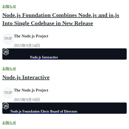
お知らせ
Node.js Foundation Combines Node.js and io.js
Into Single Codebase in New Release
The Node.js Project
TNJP
2015年9月14日
Node.js Interactive
お知らせ
Node.js Interactive
The Node.js Project
TNJP
2015年9月10日
Node.js Foundation Elects Board of Directors
お知らせ