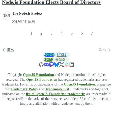
Node.js Foundation Elects Board of Directors
The Node.js Project
TNJP
2015年9月04日
1
2
3
4
5
6
7
前へ
次へ
v24.19.0
LTS版
v26.7.0
最新版
Copyright
OpenJS Foundation
and Node.js contributors. All rights
reserved. The
OpenJS Foundation
has registered trademarks and uses
trademarks. For a list of trademarks of the
OpenJS Foundation
, please see
our
Trademark Policy
and
Trademark List
. Trademarks and logos not
indicated on the
list of OpenJS Foundation trademarks
are trademarks™
or registered® trademarks of their respective holders. Use of them does not
imply any affiliation with or endorsement by them.