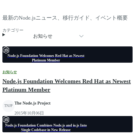
最新のNode.jsニュース、移行ガイド、イベント概要
カテゴリー
お知らせ
Node.js Foundation Welcomes Red Hat as Newest
Platinum Member
お知らせ
Node.js Foundation Welcomes Red Hat as Newest
Platinum Member
The Node.js Project
TNJP
2015年10月06日
Node.js Foundation Combines Node.js and io.js Into
Single Codebase in New Release