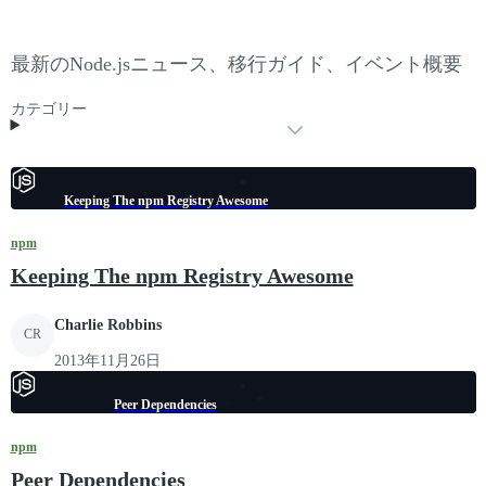
最新のNode.jsニュース、移行ガイド、イベント概要
カテゴリー
Keeping The npm Registry Awesome
npm
Keeping The npm Registry Awesome
Charlie Robbins
CR
2013年11月26日
Peer Dependencies
npm
Peer Dependencies