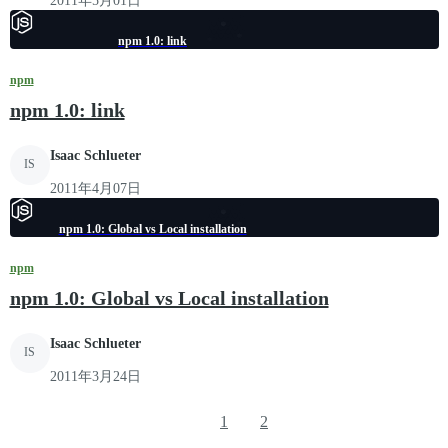
2011年5月01日
npm 1.0: link
npm
npm 1.0: link
Isaac Schlueter
IS
2011年4月07日
npm 1.0: Global vs Local installation
npm
npm 1.0: Global vs Local installation
Isaac Schlueter
IS
2011年3月24日
1
2