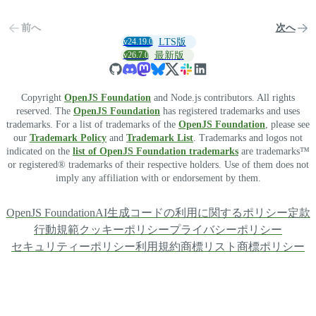
前へ
次へ
v24.19.0
LTS版
v26.7.0
最新版
Copyright
OpenJS Foundation
and Node.js contributors. All rights
reserved. The
OpenJS Foundation
has registered trademarks and uses
trademarks. For a list of trademarks of the
OpenJS Foundation
, please see
our
Trademark Policy
and
Trademark List
. Trademarks and logos not
indicated on the
list of OpenJS Foundation trademarks
are trademarks™
or registered® trademarks of their respective holders. Use of them does not
imply any affiliation with or endorsement by them.
OpenJS Foundation
AI生成コードの利用に関するポリシー
定款
行動規範
クッキーポリシー
プライバシーポリシー
セキュリティーポリシー
利用規約
商標リスト
商標ポリシー