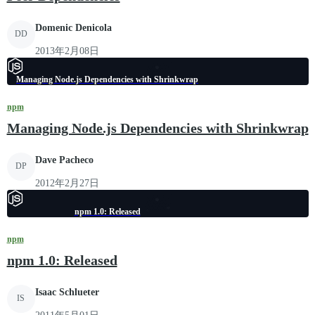
Domenic Denicola
DD
2013年2月08日
Managing Node.js Dependencies with Shrinkwrap
npm
Managing Node.js Dependencies with Shrinkwrap
Dave Pacheco
DP
2012年2月27日
npm 1.0: Released
npm
npm 1.0: Released
Isaac Schlueter
IS