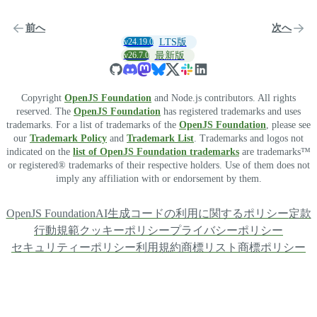
前へ
次へ
v24.19.0
LTS版
v26.7.0
最新版
Copyright
OpenJS Foundation
and Node.js contributors. All rights
reserved. The
OpenJS Foundation
has registered trademarks and uses
trademarks. For a list of trademarks of the
OpenJS Foundation
, please see
our
Trademark Policy
and
Trademark List
. Trademarks and logos not
indicated on the
list of OpenJS Foundation trademarks
are trademarks™
or registered® trademarks of their respective holders. Use of them does not
imply any affiliation with or endorsement by them.
OpenJS Foundation
AI生成コードの利用に関するポリシー
定款
行動規範
クッキーポリシー
プライバシーポリシー
セキュリティーポリシー
利用規約
商標リスト
商標ポリシー