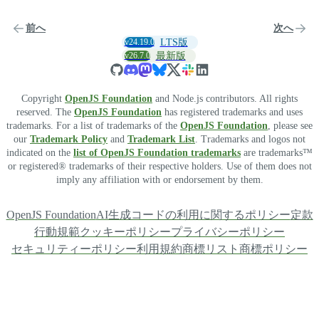
前へ
次へ
v24.19.0
LTS版
v26.7.0
最新版
Copyright
OpenJS Foundation
and Node.js contributors. All rights
reserved. The
OpenJS Foundation
has registered trademarks and uses
trademarks. For a list of trademarks of the
OpenJS Foundation
, please see
our
Trademark Policy
and
Trademark List
. Trademarks and logos not
indicated on the
list of OpenJS Foundation trademarks
are trademarks™
or registered® trademarks of their respective holders. Use of them does not
imply any affiliation with or endorsement by them.
OpenJS Foundation
AI生成コードの利用に関するポリシー
定款
行動規範
クッキーポリシー
プライバシーポリシー
セキュリティーポリシー
利用規約
商標リスト
商標ポリシー