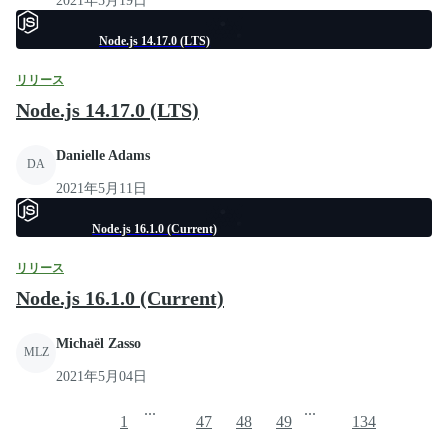
2021年5月19日
Node.js 14.17.0 (LTS)
リリース
Node.js 14.17.0 (LTS)
Danielle Adams
DA
2021年5月11日
Node.js 16.1.0 (Current)
リリース
Node.js 16.1.0 (Current)
Michaël Zasso
MLZ
2021年5月04日
...
...
1
47
48
49
134