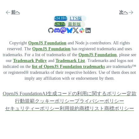
前へ
次へ
v24.19.0
LTS版
v26.7.0
最新版
Copyright
OpenJS Foundation
and Node.js contributors. All rights
reserved. The
OpenJS Foundation
has registered trademarks and uses
trademarks. For a list of trademarks of the
OpenJS Foundation
, please see
our
Trademark Policy
and
Trademark List
. Trademarks and logos not
indicated on the
list of OpenJS Foundation trademarks
are trademarks™
or registered® trademarks of their respective holders. Use of them does not
imply any affiliation with or endorsement by them.
OpenJS Foundation
AI生成コードの利用に関するポリシー
定款
行動規範
クッキーポリシー
プライバシーポリシー
セキュリティーポリシー
利用規約
商標リスト
商標ポリシー