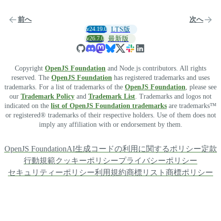
前へ
次へ
v24.19.0
LTS版
v26.7.0
最新版
Copyright
OpenJS Foundation
and Node.js contributors. All rights
reserved. The
OpenJS Foundation
has registered trademarks and uses
trademarks. For a list of trademarks of the
OpenJS Foundation
, please see
our
Trademark Policy
and
Trademark List
. Trademarks and logos not
indicated on the
list of OpenJS Foundation trademarks
are trademarks™
or registered® trademarks of their respective holders. Use of them does not
imply any affiliation with or endorsement by them.
OpenJS Foundation
AI生成コードの利用に関するポリシー
定款
行動規範
クッキーポリシー
プライバシーポリシー
セキュリティーポリシー
利用規約
商標リスト
商標ポリシー