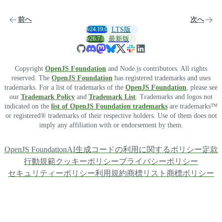
前へ
次へ
v24.19.0
LTS版
v26.7.0
最新版
Copyright
OpenJS Foundation
and Node.js contributors. All rights
reserved. The
OpenJS Foundation
has registered trademarks and uses
trademarks. For a list of trademarks of the
OpenJS Foundation
, please see
our
Trademark Policy
and
Trademark List
. Trademarks and logos not
indicated on the
list of OpenJS Foundation trademarks
are trademarks™
or registered® trademarks of their respective holders. Use of them does not
imply any affiliation with or endorsement by them.
OpenJS Foundation
AI生成コードの利用に関するポリシー
定款
行動規範
クッキーポリシー
プライバシーポリシー
セキュリティーポリシー
利用規約
商標リスト
商標ポリシー