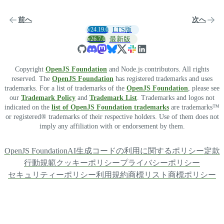
前へ
次へ
v24.19.0
LTS版
v26.7.0
最新版
Copyright
OpenJS Foundation
and Node.js contributors. All rights
reserved. The
OpenJS Foundation
has registered trademarks and uses
trademarks. For a list of trademarks of the
OpenJS Foundation
, please see
our
Trademark Policy
and
Trademark List
. Trademarks and logos not
indicated on the
list of OpenJS Foundation trademarks
are trademarks™
or registered® trademarks of their respective holders. Use of them does not
imply any affiliation with or endorsement by them.
OpenJS Foundation
AI生成コードの利用に関するポリシー
定款
行動規範
クッキーポリシー
プライバシーポリシー
セキュリティーポリシー
利用規約
商標リスト
商標ポリシー