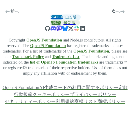
前へ
次へ
v24.19.0
LTS版
v26.7.0
最新版
Copyright
OpenJS Foundation
and Node.js contributors. All rights
reserved. The
OpenJS Foundation
has registered trademarks and uses
trademarks. For a list of trademarks of the
OpenJS Foundation
, please see
our
Trademark Policy
and
Trademark List
. Trademarks and logos not
indicated on the
list of OpenJS Foundation trademarks
are trademarks™
or registered® trademarks of their respective holders. Use of them does not
imply any affiliation with or endorsement by them.
OpenJS Foundation
AI生成コードの利用に関するポリシー
定款
行動規範
クッキーポリシー
プライバシーポリシー
セキュリティーポリシー
利用規約
商標リスト
商標ポリシー