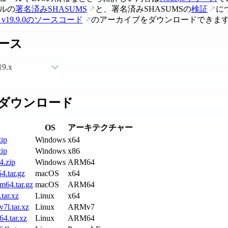
ルの
署名済みSHASUMS
と、署名済みSHASUMSの
検証
に
s
v19.9.0
のソースコード
のアーカイブをダウンロードできま
ース
19.x
ダウンロード
OS
アーキテクチャー
ip
Windows
x64
ip
Windows
x86
4.zip
Windows
ARM64
4.tar.gz
macOS
x64
m64.tar.gz
macOS
ARM64
tar.xz
Linux
x64
7l.tar.xz
Linux
ARMv7
4.tar.xz
Linux
ARM64