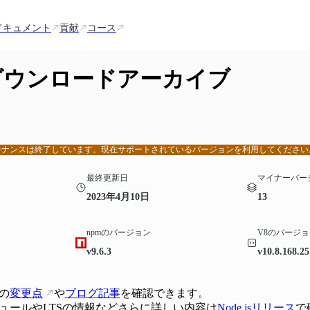
ドキュメント
貢献
コース
s®ダウンロードアーカイブ
テナンスは終了しています。現在サポートされているバージョンを利用してください
最終更新日
マイナーバー
2023年4月10日
13
npmのバージョン
V8のバージョ
v9.6.3
v10.8.168.25
の
変更点
や
ブログ記事
を確認できます。
ュールやLTSの情報などさらに詳しい内容は
Node.jsリリース
で