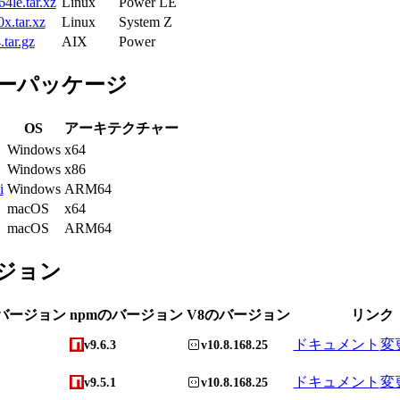
4le.tar.xz
Linux
Power LE
x.tar.xz
Linux
System Z
tar.gz
AIX
Power
ーパッケージ
OS
アーキテクチャー
Windows
x64
Windows
x86
i
Windows
ARM64
macOS
x64
macOS
ARM64
ジョン
のバージョン
npmのバージョン
V8のバージョン
リンク
ドキュメント
変
v9.6.3
v10.8.168.25
ドキュメント
変
v9.5.1
v10.8.168.25