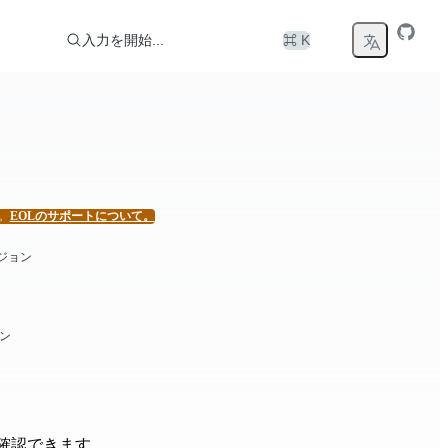
入力を開始...
⌘ K
。
EOLのサポートについて。
ジョン
ン
確認できます。