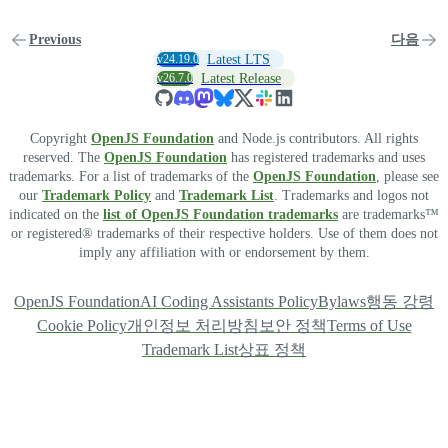
Previous
다음
v24.19.0
Latest LTS
v26.7.0
Latest Release
Copyright
OpenJS Foundation
and Node.js contributors. All rights
reserved. The
OpenJS Foundation
has registered trademarks and uses
trademarks. For a list of trademarks of the
OpenJS Foundation
, please see
our
Trademark Policy
and
Trademark List
. Trademarks and logos not
indicated on the
list of OpenJS Foundation trademarks
are trademarks™
or registered® trademarks of their respective holders. Use of them does not
imply any affiliation with or endorsement by them.
OpenJS Foundation
AI Coding Assistants Policy
Bylaws
행동 강령
Cookie Policy
개인정보 처리방침
보안 정책
Terms of Use
Trademark List
상표 정책