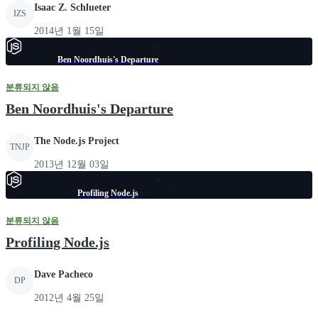
Isaac Z. Schlueter
IZS
2014년 1월 15일
Ben Noordhuis's Departure
분류되지 않음
Ben Noordhuis's Departure
The Node.js Project
TNJP
2013년 12월 03일
Profiling Node.js
분류되지 않음
Profiling Node.js
Dave Pacheco
DP
2012년 4월 25일