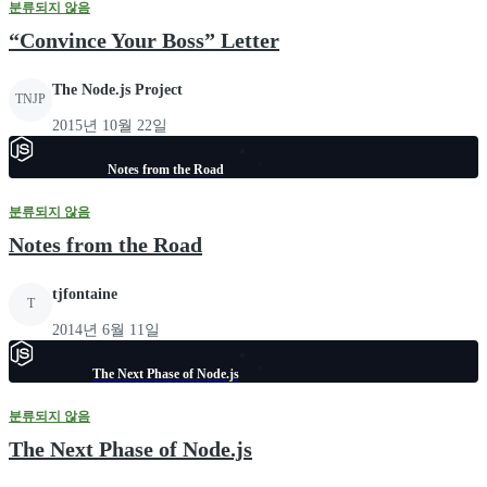
분류되지 않음
“Convince Your Boss” Letter
The Node.js Project
TNJP
2015년 10월 22일
Notes from the Road
분류되지 않음
Notes from the Road
tjfontaine
T
2014년 6월 11일
The Next Phase of Node.js
분류되지 않음
The Next Phase of Node.js