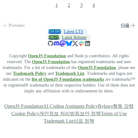
1
2
3
4
Previous
다음
v24.19.0
Latest LTS
v26.7.0
Latest Release
Copyright
OpenJS Foundation
and Node.js contributors. All rights
reserved. The
OpenJS Foundation
has registered trademarks and uses
trademarks. For a list of trademarks of the
OpenJS Foundation
, please see
our
Trademark Policy
and
Trademark List
. Trademarks and logos not
indicated on the
list of OpenJS Foundation trademarks
are trademarks™
or registered® trademarks of their respective holders. Use of them does not
imply any affiliation with or endorsement by them.
OpenJS Foundation
AI Coding Assistants Policy
Bylaws
행동 강령
Cookie Policy
개인정보 처리방침
보안 정책
Terms of Use
Trademark List
상표 정책