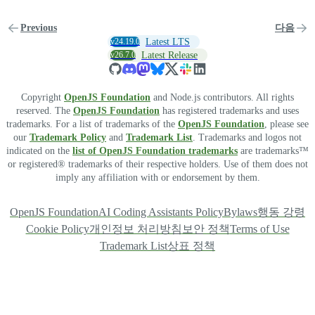
Previous
다음
v24.19.0
Latest LTS
v26.7.0
Latest Release
Copyright
OpenJS Foundation
and Node.js contributors. All rights
reserved. The
OpenJS Foundation
has registered trademarks and uses
trademarks. For a list of trademarks of the
OpenJS Foundation
, please see
our
Trademark Policy
and
Trademark List
. Trademarks and logos not
indicated on the
list of OpenJS Foundation trademarks
are trademarks™
or registered® trademarks of their respective holders. Use of them does not
imply any affiliation with or endorsement by them.
OpenJS Foundation
AI Coding Assistants Policy
Bylaws
행동 강령
Cookie Policy
개인정보 처리방침
보안 정책
Terms of Use
Trademark List
상표 정책