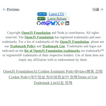
Previous
다음
v24.19.0
Latest LTS
v26.7.0
Latest Release
Copyright
OpenJS Foundation
and Node.js contributors. All rights
reserved. The
OpenJS Foundation
has registered trademarks and uses
trademarks. For a list of trademarks of the
OpenJS Foundation
, please see
our
Trademark Policy
and
Trademark List
. Trademarks and logos not
indicated on the
list of OpenJS Foundation trademarks
are trademarks™
or registered® trademarks of their respective holders. Use of them does not
imply any affiliation with or endorsement by them.
OpenJS Foundation
AI Coding Assistants Policy
Bylaws
행동 강령
Cookie Policy
개인정보 처리방침
보안 정책
Terms of Use
Trademark List
상표 정책