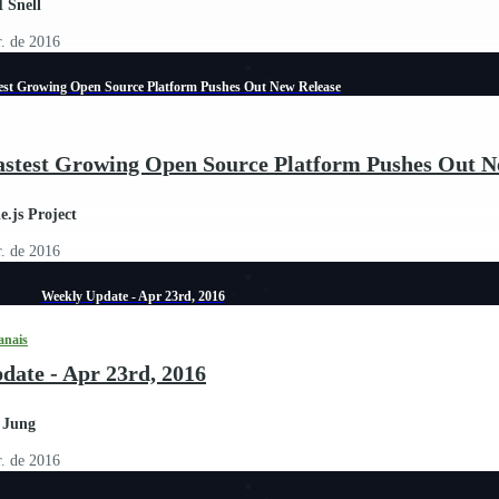
 Snell
r. de 2016
est Growing Open Source Platform Pushes Out New Release
astest Growing Open Source Platform Pushes Out N
.js Project
r. de 2016
Weekly Update - Apr 23rd, 2016
anais
date - Apr 23rd, 2016
 Jung
r. de 2016