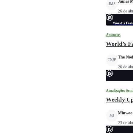
James M
JMS
26 de ab
World’s Fast
Anúncios
World’s F
The Node
TNJP
26 de ab
Atualizações Sem
Weekly Up
Minwoo
MJ
23 de ab