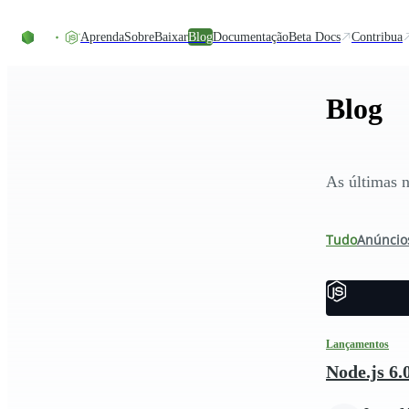
Ir direto ao conteúdo
Aprenda
Sobre
Baixar
Blog
Documentação
Beta Docs
Contribua
Blog
As últimas n
Tudo
Anúncio
Lançamentos
Node.js 6.