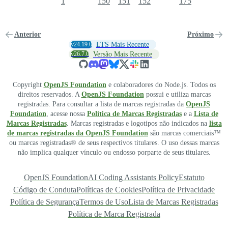
1
150
151
152
175
Anterior
Próximo
v24.19.0
LTS Mais Recente
v26.7.0
Versão Mais Recente
Copyright
OpenJS Foundation
e colaboradores do Node.js. Todos os
direitos reservados. A
OpenJS Foundation
possui e utiliza marcas
registradas. Para consultar a lista de marcas registradas da
OpenJS
Foundation
, acesse nossa
Política de Marcas Registradas
e a
Lista de
Marcas Registradas
. Marcas registradas e logotipos não indicados na
lista
de marcas registradas da OpenJS Foundation
são marcas comerciais™
ou marcas registradas® de seus respectivos titulares. O uso dessas marcas
não implica qualquer vínculo ou endosso porparte de seus titulares.
OpenJS Foundation
AI Coding Assistants Policy
Estatuto
Código de Conduta
Políticas de Cookies
Política de Privacidade
Política de Segurança
Termos de Uso
Lista de Marcas Registradas
Política de Marca Registrada