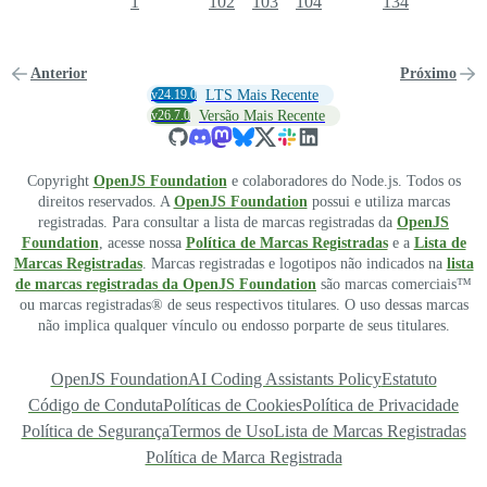
1
102
103
104
134
Anterior
Próximo
v24.19.0
LTS Mais Recente
v26.7.0
Versão Mais Recente
Copyright
OpenJS Foundation
e colaboradores do Node.js. Todos os
direitos reservados. A
OpenJS Foundation
possui e utiliza marcas
registradas. Para consultar a lista de marcas registradas da
OpenJS
Foundation
, acesse nossa
Política de Marcas Registradas
e a
Lista de
Marcas Registradas
. Marcas registradas e logotipos não indicados na
lista
de marcas registradas da OpenJS Foundation
são marcas comerciais™
ou marcas registradas® de seus respectivos titulares. O uso dessas marcas
não implica qualquer vínculo ou endosso porparte de seus titulares.
OpenJS Foundation
AI Coding Assistants Policy
Estatuto
Código de Conduta
Políticas de Cookies
Política de Privacidade
Política de Segurança
Termos de Uso
Lista de Marcas Registradas
Política de Marca Registrada