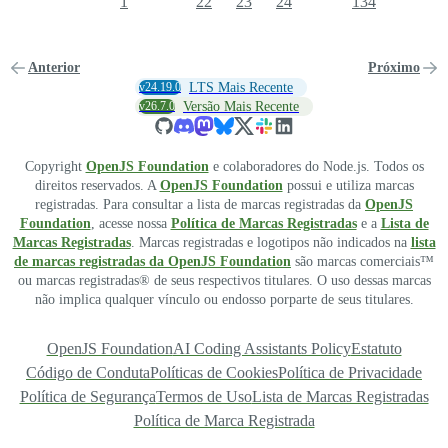
1
22
23
24
134
Anterior
Próximo
v24.19.0
LTS Mais Recente
v26.7.0
Versão Mais Recente
Copyright
OpenJS Foundation
e colaboradores do Node.js. Todos os
direitos reservados. A
OpenJS Foundation
possui e utiliza marcas
registradas. Para consultar a lista de marcas registradas da
OpenJS
Foundation
, acesse nossa
Política de Marcas Registradas
e a
Lista de
Marcas Registradas
. Marcas registradas e logotipos não indicados na
lista
de marcas registradas da OpenJS Foundation
são marcas comerciais™
ou marcas registradas® de seus respectivos titulares. O uso dessas marcas
não implica qualquer vínculo ou endosso porparte de seus titulares.
OpenJS Foundation
AI Coding Assistants Policy
Estatuto
Código de Conduta
Políticas de Cookies
Política de Privacidade
Política de Segurança
Termos de Uso
Lista de Marcas Registradas
Política de Marca Registrada