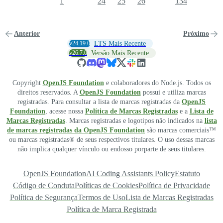
1
24
25
26
134
Anterior
Próximo
v24.19.0
LTS Mais Recente
v26.7.0
Versão Mais Recente
Copyright
OpenJS Foundation
e colaboradores do Node.js. Todos os
direitos reservados. A
OpenJS Foundation
possui e utiliza marcas
registradas. Para consultar a lista de marcas registradas da
OpenJS
Foundation
, acesse nossa
Política de Marcas Registradas
e a
Lista de
Marcas Registradas
. Marcas registradas e logotipos não indicados na
lista
de marcas registradas da OpenJS Foundation
são marcas comerciais™
ou marcas registradas® de seus respectivos titulares. O uso dessas marcas
não implica qualquer vínculo ou endosso porparte de seus titulares.
OpenJS Foundation
AI Coding Assistants Policy
Estatuto
Código de Conduta
Políticas de Cookies
Política de Privacidade
Política de Segurança
Termos de Uso
Lista de Marcas Registradas
Política de Marca Registrada