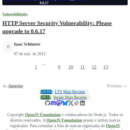
0.6.17
Vulnerabilidades
HTTP Server Security Vulnerability: Please
upgrade to 0.6.17
Isaac Schlueter
IS
07 de mai. de 2012
...
1
9
10
11
12
13
Anterior
Próximo
v24.19.0
LTS Mais Recente
v26.7.0
Versão Mais Recente
Copyright
OpenJS Foundation
e colaboradores do Node.js. Todos os
direitos reservados. A
OpenJS Foundation
possui e utiliza marcas
registradas. Para consultar a lista de marcas registradas da
OpenJS