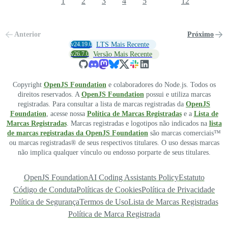
1
2
3
4
5
12
Anterior
Próximo
v24.19.0
LTS Mais Recente
v26.7.0
Versão Mais Recente
Copyright
OpenJS Foundation
e colaboradores do Node.js. Todos os
direitos reservados. A
OpenJS Foundation
possui e utiliza marcas
registradas. Para consultar a lista de marcas registradas da
OpenJS
Foundation
, acesse nossa
Política de Marcas Registradas
e a
Lista de
Marcas Registradas
. Marcas registradas e logotipos não indicados na
lista
de marcas registradas da OpenJS Foundation
são marcas comerciais™
ou marcas registradas® de seus respectivos titulares. O uso dessas marcas
não implica qualquer vínculo ou endosso porparte de seus titulares.
OpenJS Foundation
AI Coding Assistants Policy
Estatuto
Código de Conduta
Políticas de Cookies
Política de Privacidade
Política de Segurança
Termos de Uso
Lista de Marcas Registradas
Política de Marca Registrada