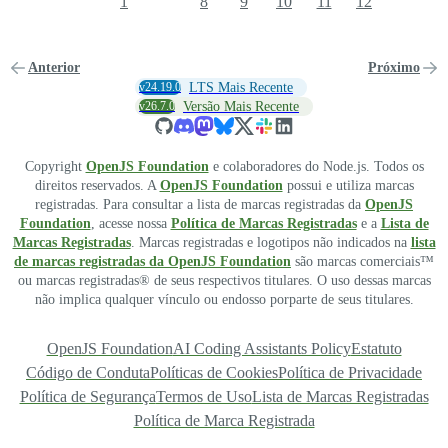
1
8
9
10
11
12
Anterior
Próximo
v24.19.0
LTS Mais Recente
v26.7.0
Versão Mais Recente
Copyright
OpenJS Foundation
e colaboradores do Node.js. Todos os
direitos reservados. A
OpenJS Foundation
possui e utiliza marcas
registradas. Para consultar a lista de marcas registradas da
OpenJS
Foundation
, acesse nossa
Política de Marcas Registradas
e a
Lista de
Marcas Registradas
. Marcas registradas e logotipos não indicados na
lista
de marcas registradas da OpenJS Foundation
são marcas comerciais™
ou marcas registradas® de seus respectivos titulares. O uso dessas marcas
não implica qualquer vínculo ou endosso porparte de seus titulares.
OpenJS Foundation
AI Coding Assistants Policy
Estatuto
Código de Conduta
Políticas de Cookies
Política de Privacidade
Política de Segurança
Termos de Uso
Lista de Marcas Registradas
Política de Marca Registrada