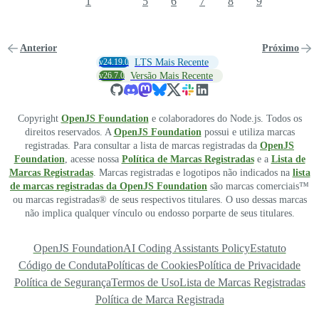
1
5
6
7
8
9
Anterior
Próximo
v24.19.0
LTS Mais Recente
v26.7.0
Versão Mais Recente
Copyright
OpenJS Foundation
e colaboradores do Node.js. Todos os
direitos reservados. A
OpenJS Foundation
possui e utiliza marcas
registradas. Para consultar a lista de marcas registradas da
OpenJS
Foundation
, acesse nossa
Política de Marcas Registradas
e a
Lista de
Marcas Registradas
. Marcas registradas e logotipos não indicados na
lista
de marcas registradas da OpenJS Foundation
são marcas comerciais™
ou marcas registradas® de seus respectivos titulares. O uso dessas marcas
não implica qualquer vínculo ou endosso porparte de seus titulares.
OpenJS Foundation
AI Coding Assistants Policy
Estatuto
Código de Conduta
Políticas de Cookies
Política de Privacidade
Política de Segurança
Termos de Uso
Lista de Marcas Registradas
Política de Marca Registrada