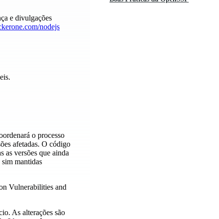
nça e divulgações
ackerone.com/nodejs
eis.
coordenará o processo
sões afetadas. O código
s as versões que ainda
s sim mantidas
n Vulnerabilities and
io. As alterações são