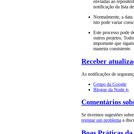
enviadas ao repositór
notificação da lista 
Normalmente, a data 
isto pode variar cons
Este processo pode d
outros projetos. Todo
importante que sigamo
maneira consistente.
Receber atualiza
As notificações de seguranç
Grupo da Google
Blogue da Node.js
Comentários sobr
Se tivermos sugestões sobr
registar um problema
a discu
Boas Práticas d