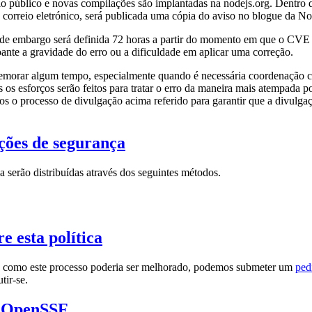
io público e novas compilações são implantadas na nodejs.org. Dentro 
de correio eletrónico, será publicada uma cópia do aviso no blogue da No
de embargo será definida 72 horas a partir do momento em que o CVE 
oante a gravidade do erro ou a dificuldade em aplicar uma correção.
emorar algum tempo, especialmente quando é necessária coordenação 
s os esforços serão feitos para tratar o erro da maneira mais atempada po
s o processo de divulgação acima referido para garantir que a divulgaç
ções de segurança
a serão distribuídas através dos seguintes métodos.
e esta política
e como este processo poderia ser melhorado, podemos submeter um
ped
tir-se.
a OpenSSF