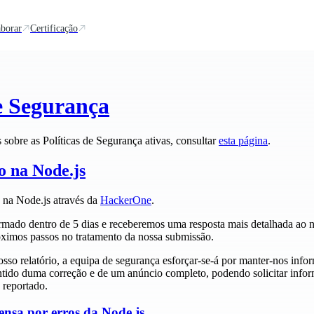
borar
Certificação
e Segurança
 sobre as Políticas de Segurança ativas, consultar
esta página
.
o na Node.js
 na Node.js através da
HackerOne
.
irmado dentro de 5 dias e receberemos uma resposta mais detalhada ao n
óximos passos no tratamento da nossa submissão.
nosso relatório, a equipa de segurança esforçar-se-á por manter-nos info
ntido duma correção e de um anúncio completo, podendo solicitar info
 reportado.
nsa por erros da Node.js