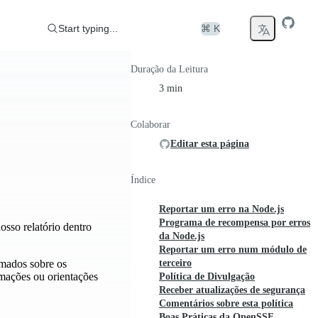
Start typing...
⌘ K
Duração da Leitura
3 min
Colaborar
Editar esta página
Índice
Reportar um erro na Node.js
Programa de recompensa por erros
osso relatório dentro
da Node.js
Reportar um erro num módulo de
rmados sobre os
terceiro
rmações ou orientações
Política de Divulgação
Receber atualizações de segurança
Comentários sobre esta política
Boas Práticas da OpenSSF