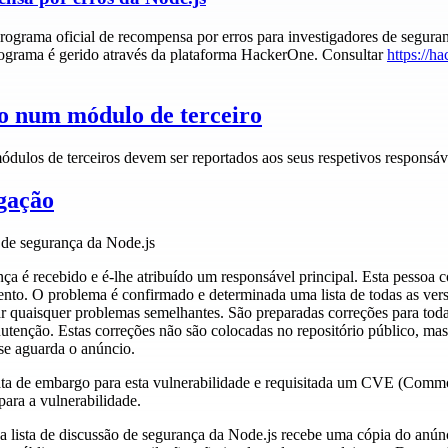
ograma oficial de recompensa por erros para investigadores de segura
rograma é gerido através da plataforma HackerOne. Consultar
https://h
o num módulo de terceiro
dulos de terceiros devem ser reportados aos seus respetivos responsáv
lgação
o de segurança da Node.js
nça é recebido e é-lhe atribuído um responsável principal. Esta pessoa 
ento. O problema é confirmado e determinada uma lista de todas as ver
ar quaisquer problemas semelhantes. São preparadas correções para toda
tenção. Estas correções não são colocadas no repositório público, ma
se aguarda o anúncio.
ta de embargo para esta vulnerabilidade e requisitada um CVE (Commo
ra a vulnerabilidade.
 lista de discussão de segurança da Node.js recebe uma cópia do anúnc