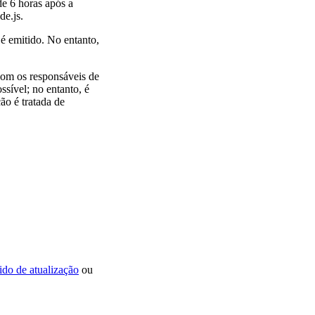
de 6 horas após a
de.js.
é emitido. No entanto,
com os responsáveis de
ssível; no entanto, é
ão é tratada de
ido de atualização
ou