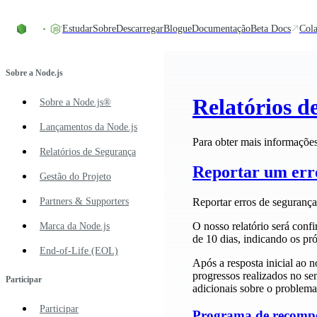
Skip to content
Estudar
Sobre
Descarregar
Blogue
Documentação
Beta Docs
Cola
Sobre a Node.js
Relatórios d
Sobre a Node.js®
Lançamentos da Node.js
Para obter mais informações
Relatórios de Segurança
Reportar um err
Gestão do Projeto
Reportar erros de segurança
Partners & Supporters
O nosso relatório será conf
Marca da Node.js
de 10 dias, indicando os pr
End-of-Life (EOL)
Após a resposta inicial ao 
progressos realizados no se
Participar
adicionais sobre o problema
Participar
Programa de recompe