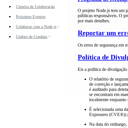
Cimeira de Colaboração
O projeto Node.js tem um pr
públicas responsáveis. O p
Próximos Eventos
por mais detalhes.
Colaborar com a Node.js
Reportar um err
Código de Conduta
Os erros de segurança em mó
Política de Divu
Eis a política de divulgaçã
O relatório de segura
de correção e lançam
é auditado para detet
se encontram em manu
localmente enquanto 
É selecionada uma da
Exposures (CVE®)) pa
Na data do embargo, a