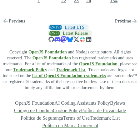
1
22
23
24
134
Previous
Próximo
v24.19.0
Latest LTS
v26.7.0
Latest Release
Copyright
OpenJS Foundation
and Node.js contributors. All rights
reserved. The
OpenJS Foundation
has registered trademarks and uses
trademarks. For a list of trademarks of the
OpenJS Foundation
, please see
our
Trademark Policy
and
Trademark List
. Trademarks and logos not
indicated on the
list of OpenJS Foundation trademarks
are trademarks™
or registered® trademarks of their respective holders. Use of them does not
imply any affiliation with or endorsement by them.
OpenJS Foundation
AI Coding Assistants Policy
Bylaws
Código de Conduta
Cookie Policy
Política de Privacidade
Política de Segurança
Terms of Use
Trademark List
Política da Marca Comercial