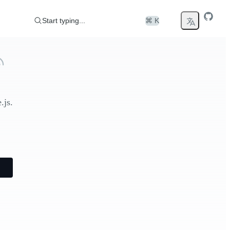
Start typing...
⌘ K
.js.