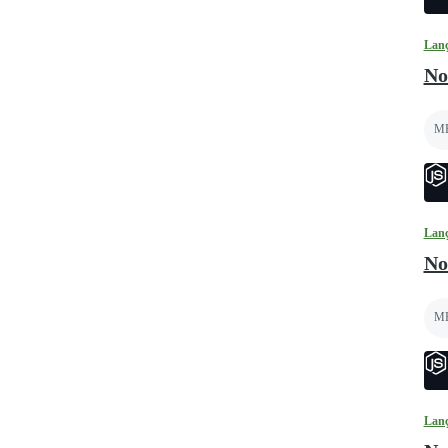
Lan
No
M
Lan
No
M
Lan