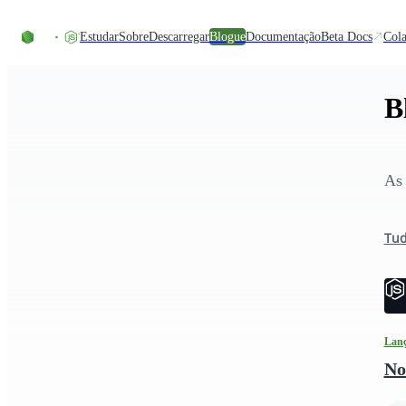
Skip to content
Estudar
Sobre
Descarregar
Blogue
Documentação
Beta Docs
Cola
B
As 
Tu
Lan
No