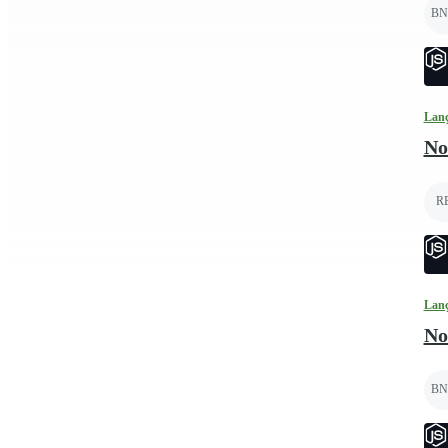
BN
Lan
No
R
Lan
No
BN