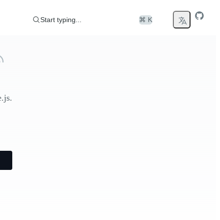
Start typing...
⌘ K
.js.