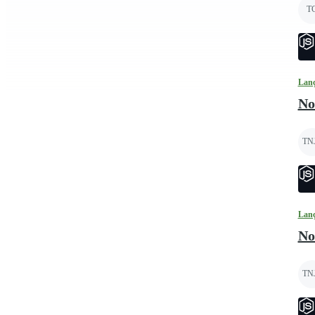
T
Lan
No
TN
Lan
No
TN