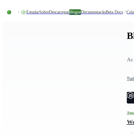
Skip to content
Estudar
Sobre
Descarregar
Blogue
Documentação
Beta Docs
Cola
B
As 
Tu
Atua
We