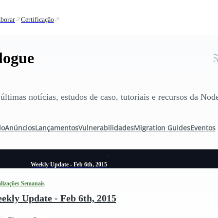
borar
Certificação
logue
últimas notícias, estudos de caso, tutoriais e recursos da Node
do
Anúncios
Lançamentos
Vulnerabilidades
Migration Guides
Eventos
Weekly Update - Feb 6th, 2015
lizações Semanais
ekly Update - Feb 6th, 2015