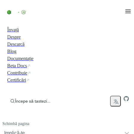
Skip to content
Învață
Despre
Descarcă
Blog
Documentație
Beta Docs
Contribuie
Certificări
Începe să tastezi...
Schimbă pagina
Implică-te