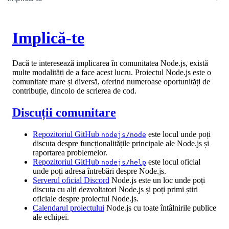
Implică-te
Dacă te interesează implicarea în comunitatea Node.js, există
multe modalități de a face acest lucru. Proiectul Node.js este o
comunitate mare și diversă, oferind numeroase oportunități de
contribuție, dincolo de scrierea de cod.
Discuții comunitare
Repozitoriul GitHub
este locul unde poți
nodejs/node
discuta despre funcționalitățile principale ale Node.js și
raportarea problemelor.
Repozitoriul GitHub
este locul oficial
nodejs/help
unde poți adresa întrebări despre Node.js.
Serverul oficial Discord
Node.js este un loc unde poți
discuta cu alți dezvoltatori Node.js și poți primi știri
oficiale despre proiectul Node.js.
Calendarul proiectului
Node.js cu toate întâlnirile publice
ale echipei.