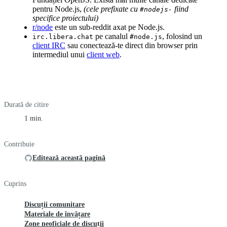
pentru Node.js,
(cele prefixate cu
fiind
#nodejs-
specifice proiectului)
r/node
este un sub-reddit axat pe Node.js.
pe canalul
, folosind un
irc.libera.chat
#node.js
client IRC
sau conectează-te direct din browser prin
intermediul unui
client web
.
Durată de citire
1 min.
Contribuie
Editează această pagină
Cuprins
Discuții comunitare
Materiale de învățare
Zone neoficiale de discuții