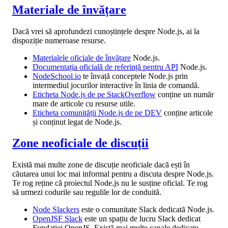
Materiale de învățare
Dacă vrei să aprofundezi cunoștințele despre Node.js, ai la
dispoziție numeroase resurse.
Materialele oficiale de învățare
Node.js.
Documentația oficială de referință pentru API
Node.js.
NodeSchool.io
te învață conceptele Node.js prin
intermediul jocurilor interactive în linia de comandă.
Eticheta Node.js de pe StackOverflow
conține un număr
mare de articole cu resurse utile.
Eticheta comunității Node.js de pe DEV
conține articole
și conținut legat de Node.js.
Zone neoficiale de discuții
Există mai multe zone de discuție neoficiale dacă ești în
căutarea unui loc mai informal pentru a discuta despre Node.js.
Te rog reține că proiectul Node.js nu le susține oficial. Te rog
să urmezi codurile sau regulile lor de conduită.
Node Slackers
este o comunitate Slack dedicată Node.js.
OpenJSF Slack
este un spațiu de lucru Slack dedicat
Fundației OpenJS. Există mai multe canale dedicate