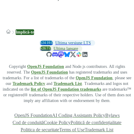
Implică-te
v24.19.0
Ultima versiune LTS
v26.7.0
Ultima lansare
Copyright
OpenJS Foundation
and Node.js contributors. All rights
reserved. The
OpenJS Foundation
has registered trademarks and uses
trademarks. For a list of trademarks of the
OpenJS Foundation
, please see
our
Trademark Policy
and
Trademark List
. Trademarks and logos not
indicated on the
list of OpenJS Foundation trademarks
are trademarks™
or registered® trademarks of their respective holders. Use of them does not
imply any affiliation with or endorsement by them.
OpenJS Foundation
AI Coding Assistants Policy
Bylaws
Cod de conduită
Cookie Policy
Politică de confidențialitate
Politica de securitate
Terms of Use
Trademark List