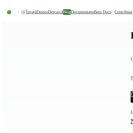
Skip to content
Învață
Despre
Descarcă
Blog
Documentație
Beta Docs
Contribuie
C
T
L