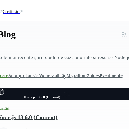
Certificări
Blog
ele mai recente știri, studii de caz, tutoriale și resurse Node.j
oate
Anunțuri
Lansări
Vulnerabilități
Migration Guides
Evenimente
Node.js 13.6.0 (Current)
ansări
Node.js 13.6.0 (Current)