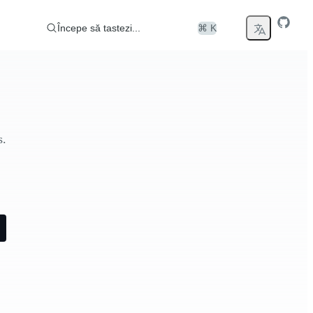
Începe să tastezi...
⌘ K
s.