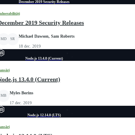
December 2019 Security Releases
ulnerabilități
December 2019 Security Releases
Michael Dawson, Sam Roberts
MD
SR
18 dec. 2019
Node.js 13.4.0 (Current)
ansări
Node.js 13.4.0 (Current)
Myles Borins
MB
17 dec. 2019
Node.js 12.14.0 (LTS)
ansări