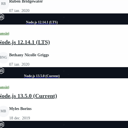
Ruben Bridgewater
RB
07 ian. 2020
Node.js 12.14.1 (LTS)
ansări
Node.js 12.14.1 (LTS)
Bethany Nicolle Griggs
BNG
07 ian. 2020
Node.js 13.5.0 (Current)
ansări
Node.js 13.5.0 (Current)
Myles Borins
MB
18 dec. 2019