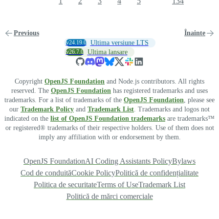
1
2
3
4
5
134
Previous
Înainte
v24.19.0
Ultima versiune LTS
v26.7.0
Ultima lansare
Copyright
OpenJS Foundation
and Node.js contributors. All rights
reserved. The
OpenJS Foundation
has registered trademarks and uses
trademarks. For a list of trademarks of the
OpenJS Foundation
, please see
our
Trademark Policy
and
Trademark List
. Trademarks and logos not
indicated on the
list of OpenJS Foundation trademarks
are trademarks™
or registered® trademarks of their respective holders. Use of them does not
imply any affiliation with or endorsement by them.
OpenJS Foundation
AI Coding Assistants Policy
Bylaws
Cod de conduită
Cookie Policy
Politică de confidențialitate
Politica de securitate
Terms of Use
Trademark List
Politică de mărci comerciale