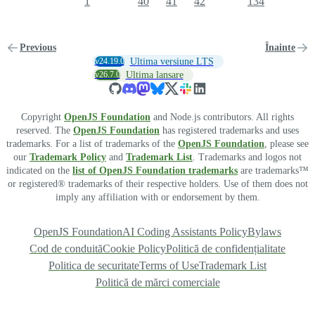
1
40
41
42
134
Previous
Înainte
v24.19.0
Ultima versiune LTS
v26.7.0
Ultima lansare
Copyright
OpenJS Foundation
and Node.js contributors. All rights
reserved. The
OpenJS Foundation
has registered trademarks and uses
trademarks. For a list of trademarks of the
OpenJS Foundation
, please see
our
Trademark Policy
and
Trademark List
. Trademarks and logos not
indicated on the
list of OpenJS Foundation trademarks
are trademarks™
or registered® trademarks of their respective holders. Use of them does not
imply any affiliation with or endorsement by them.
OpenJS Foundation
AI Coding Assistants Policy
Bylaws
Cod de conduită
Cookie Policy
Politică de confidențialitate
Politica de securitate
Terms of Use
Trademark List
Politică de mărci comerciale