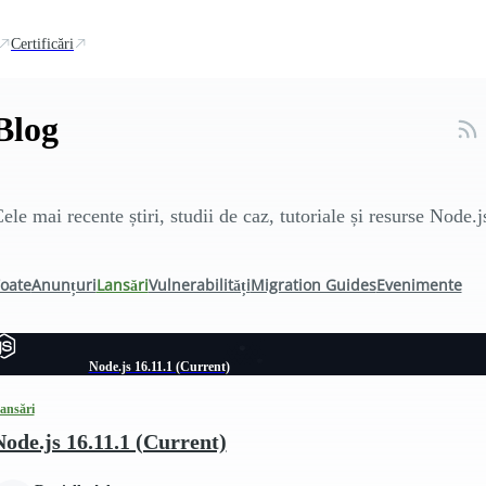
Certificări
Blog
ele mai recente știri, studii de caz, tutoriale și resurse Node.j
oate
Anunțuri
Lansări
Vulnerabilități
Migration Guides
Evenimente
Node.js 16.11.1 (Current)
ansări
Node.js 16.11.1 (Current)