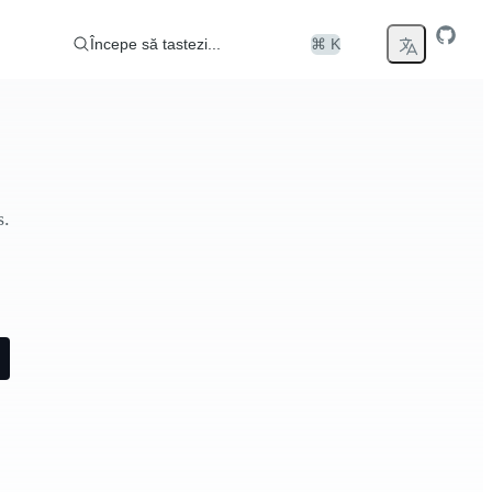
Începe să tastezi...
⌘ K
s.