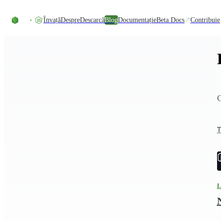
Skip to content
Învață
Despre
Descarcă
Blog
Documentație
Beta Docs
Contribuie
C
T
L