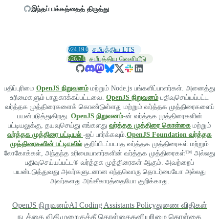
இந்தப் பக்கத்தைத் திருத்து
v24.19.0
சமீபத்திய LTS
v26.7.0
சமீபத்திய வெளியீடு
பதிப்புரிமை
OpenJS நிறுவனம்
மற்றும் Node.js பங்களிப்பாளர்கள். அனைத்து
உரிமைகளும் பாதுகாக்கப்பட்டவை.
OpenJS நிறுவனம்
பதிவுசெய்யப்பட்ட
வர்த்தக முத்திரைகளைக் கொண்டுள்ளது மற்றும் வர்த்தக முத்திரைகளைப்
பயன்படுத்துகிறது.
OpenJS நிறுவனம்
-ன் வர்த்தக முத்திரைகளின்
பட்டியலுக்கு, தயவுசெய்து எங்களது
வர்த்தக முத்திரை கொள்கை
மற்றும்
வர்த்தக முத்திரை பட்டியல்
-ஐப் பார்க்கவும்.
OpenJS Foundation வர்த்தக
முத்திரைகளின் பட்டியலில்
குறிப்பிடப்படாத வர்த்தக முத்திரைகள் மற்றும்
லோகோக்கள், அந்தந்த உரிமையாளர்களின் வர்த்தக முத்திரைகள்™ அல்லது
பதிவுசெய்யப்பட்ட® வர்த்தக முத்திரைகள் ஆகும். அவற்றைப்
பயன்படுத்துவது அவர்களுடனான எந்தவொரு தொடர்பையோ அல்லது
அவர்களது அங்கீகாரத்தையோ குறிக்காது.
OpenJS நிறுவனம்
AI Coding Assistants Policy
துணை விதிகள்
நடத்தை விதிமுறை
குக்கீ கொள்கை
தனியுரிமை கொள்கை