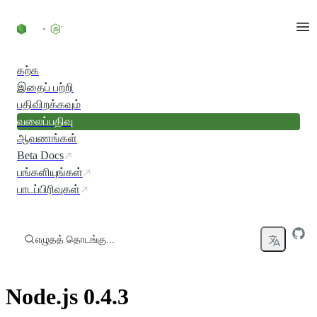
உள்ளடக்கத்திற்குச் செல்லவும்
கற்க
இதைப் பற்றி
பதிவிறக்கவும்
வலைப்பதிவு
ஆவணங்கள்
Beta Docs
பங்களியுங்கள்
பாடப்பிரிவுகள்
எழுதத் தொடங்கு...
Node.js 0.4.3