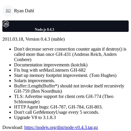
Ryan Dahl
RD
Node.js 0.4.3
2011.03.18, Version 0.4.3 (stable)
Don't decrease server connection counter again if destroy() is
called more than once GH-431 (Andreas Reich, Anders
Conbere)
Documentation improvements (koichik)
Fix bug with setMaxListeners GH-682
Start up memory footprint improvement. (Tom Hughes)
Solaris improvements.
Buffer::Length(Buffer*) should not invoke itself recursively
GH-759 (Ben Noordhuis)
TLS: Advertise support for client certs GH-774 (Theo
Schlossnagle)
HTTP Agent bugs: GH-787, GH-784, GH-803.
Don't call GetMemoryUsage every 5 seconds.
Upgrade V8 to 3.1.8.3
Download:
https://nodejs.org/dist/node-v0.4.3.tar.gz