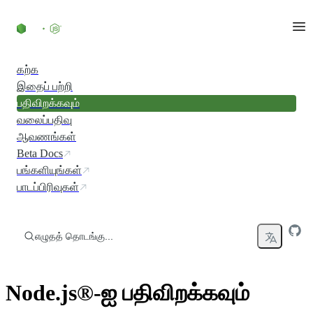
உள்ளடக்கத்திற்குச் செல்லவும்
கற்க
இதைப் பற்றி
பதிவிறக்கவும்
வலைப்பதிவு
ஆவணங்கள்
Beta Docs
பங்களியுங்கள்
பாடப்பிரிவுகள்
எழுதத் தொடங்கு...
Node.js®-ஐ பதிவிறக்கவும்