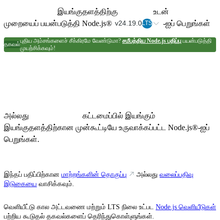
இயங்குதளத்திற்கு
உடன்
முறையைப் பயன்படுத்தி Node.js®
-ஐப் பெறுங்கள்
v24.19.0
LTS
புதிய அம்சங்களைச் சீக்கிரமே வேண்டுமா?
சமீபத்திய Node.js பதிப்பு
பயன்படுத்தி
தகவல்
முயற்சிக்கவும்!
மற்றும் அதன் ஸ்கிரிப்ட்கள் Node.js
பார்த்தறியவும்
குழுவால் பராமரிக்கப்படுவதில்லை.
பிரச்சினைகள் இருந்தால்
அல்லது
கட்டமைப்பில் இயங்கும்
இயங்குதளத்திற்கான முன்கூட்டியே உருவாக்கப்பட்ட Node.js®-ஐப்
பெறுங்கள்.
இந்தப் பதிப்பிற்கான
மாற்றங்களின் தொகுப்பு
அல்லது
வலைப்பதிவு
இடுகையை
வாசிக்கவும்.
வெளியீட்டு கால அட்டவணை மற்றும் LTS நிலை உட்பட
Node.js வெளியீடுகள்
பற்றிய கூடுதல் தகவல்களைப் தெரிந்துகொள்ளுங்கள்.