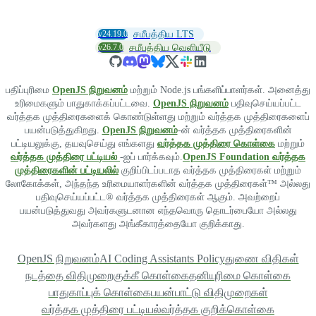
v24.19.0
சமீபத்திய LTS
v26.7.0
சமீபத்திய வெளியீடு
பதிப்புரிமை
OpenJS நிறுவனம்
மற்றும் Node.js பங்களிப்பாளர்கள். அனைத்து
உரிமைகளும் பாதுகாக்கப்பட்டவை.
OpenJS நிறுவனம்
பதிவுசெய்யப்பட்ட
வர்த்தக முத்திரைகளைக் கொண்டுள்ளது மற்றும் வர்த்தக முத்திரைகளைப்
பயன்படுத்துகிறது.
OpenJS நிறுவனம்
-ன் வர்த்தக முத்திரைகளின்
பட்டியலுக்கு, தயவுசெய்து எங்களது
வர்த்தக முத்திரை கொள்கை
மற்றும்
வர்த்தக முத்திரை பட்டியல்
-ஐப் பார்க்கவும்.
OpenJS Foundation வர்த்தக
முத்திரைகளின் பட்டியலில்
குறிப்பிடப்படாத வர்த்தக முத்திரைகள் மற்றும்
லோகோக்கள், அந்தந்த உரிமையாளர்களின் வர்த்தக முத்திரைகள்™ அல்லது
பதிவுசெய்யப்பட்ட® வர்த்தக முத்திரைகள் ஆகும். அவற்றைப்
பயன்படுத்துவது அவர்களுடனான எந்தவொரு தொடர்பையோ அல்லது
அவர்களது அங்கீகாரத்தையோ குறிக்காது.
OpenJS நிறுவனம்
AI Coding Assistants Policy
துணை விதிகள்
நடத்தை விதிமுறை
குக்கீ கொள்கை
தனியுரிமை கொள்கை
பாதுகாப்புக் கொள்கை
பயன்பாட்டு விதிமுறைகள்
வர்த்தக முத்திரை பட்டியல்
வர்த்தக குறிக்கொள்கை