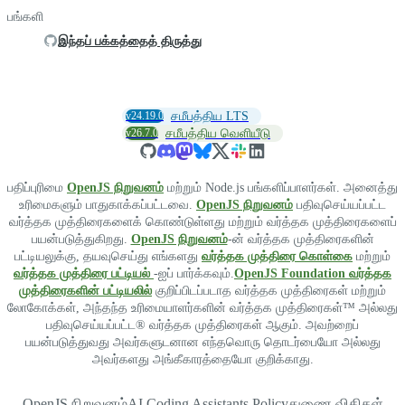
பங்களி
இந்தப் பக்கத்தைத் திருத்து
v24.19.0
சமீபத்திய LTS
v26.7.0
சமீபத்திய வெளியீடு
பதிப்புரிமை
OpenJS நிறுவனம்
மற்றும் Node.js பங்களிப்பாளர்கள். அனைத்து
உரிமைகளும் பாதுகாக்கப்பட்டவை.
OpenJS நிறுவனம்
பதிவுசெய்யப்பட்ட
வர்த்தக முத்திரைகளைக் கொண்டுள்ளது மற்றும் வர்த்தக முத்திரைகளைப்
பயன்படுத்துகிறது.
OpenJS நிறுவனம்
-ன் வர்த்தக முத்திரைகளின்
பட்டியலுக்கு, தயவுசெய்து எங்களது
வர்த்தக முத்திரை கொள்கை
மற்றும்
வர்த்தக முத்திரை பட்டியல்
-ஐப் பார்க்கவும்.
OpenJS Foundation வர்த்தக
முத்திரைகளின் பட்டியலில்
குறிப்பிடப்படாத வர்த்தக முத்திரைகள் மற்றும்
லோகோக்கள், அந்தந்த உரிமையாளர்களின் வர்த்தக முத்திரைகள்™ அல்லது
பதிவுசெய்யப்பட்ட® வர்த்தக முத்திரைகள் ஆகும். அவற்றைப்
பயன்படுத்துவது அவர்களுடனான எந்தவொரு தொடர்பையோ அல்லது
அவர்களது அங்கீகாரத்தையோ குறிக்காது.
OpenJS நிறுவனம்
AI Coding Assistants Policy
துணை விதிகள்