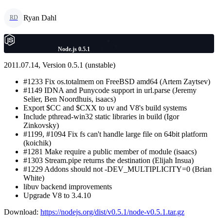
Ryan Dahl
RD
Node.js 0.5.1
2011.07.14, Version 0.5.1 (unstable)
#1233 Fix os.totalmem on FreeBSD amd64 (Artem Zaytsev)
#1149 IDNA and Punycode support in url.parse (Jeremy
Selier, Ben Noordhuis, isaacs)
Export $CC and $CXX to uv and V8's build systems
Include pthread-win32 static libraries in build (Igor
Zinkovsky)
#1199, #1094 Fix fs can't handle large file on 64bit platform
(koichik)
#1281 Make require a public member of module (isaacs)
#1303 Stream.pipe returns the destination (Elijah Insua)
#1229 Addons should not -DEV_MULTIPLICITY=0 (Brian
White)
libuv backend improvements
Upgrade V8 to 3.4.10
Download:
https://nodejs.org/dist/v0.5.1/node-v0.5.1.tar.gz