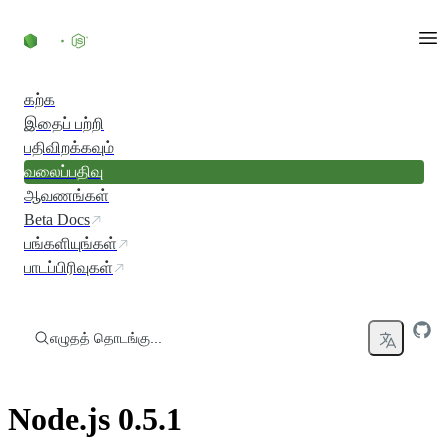
உள்ளடக்கத்திற்குச் செல்லவும்
கற்க
இதைப் பற்றி
பதிவிறக்கவும்
வலைப்பதிவு
ஆவணங்கள்
Beta Docs
பங்களியுங்கள்
பாடப்பிரிவுகள்
எழுதத் தொடங்கு...
Node.js 0.5.1