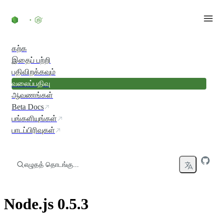
உள்ளடக்கத்திற்குச் செல்லவும்
கற்க
இதைப் பற்றி
பதிவிறக்கவும்
வலைப்பதிவு
ஆவணங்கள்
Beta Docs
பங்களியுங்கள்
பாடப்பிரிவுகள்
எழுதத் தொடங்கு...
Node.js 0.5.3