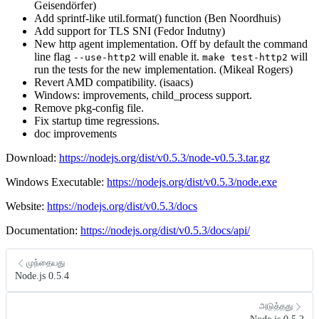
Geisendörfer)
Add sprintf-like util.format() function (Ben Noordhuis)
Add support for TLS SNI (Fedor Indutny)
New http agent implementation. Off by default the command
line flag
will enable it.
will
--use-http2
make test-http2
run the tests for the new implementation. (Mikeal Rogers)
Revert AMD compatibility. (isaacs)
Windows: improvements, child_process support.
Remove pkg-config file.
Fix startup time regressions.
doc improvements
Download:
https://nodejs.org/dist/v0.5.3/node-v0.5.3.tar.gz
Windows Executable:
https://nodejs.org/dist/v0.5.3/node.exe
Website:
https://nodejs.org/dist/v0.5.3/docs
Documentation:
https://nodejs.org/dist/v0.5.3/docs/api/
முந்தையது
Node.js 0.5.4
அடுத்தது