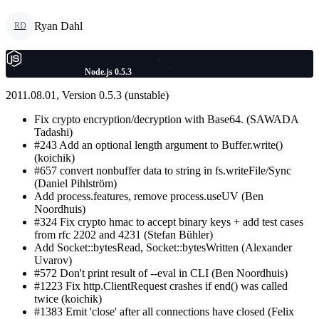
Ryan Dahl
RD
Node.js 0.5.3
2011.08.01, Version 0.5.3 (unstable)
Fix crypto encryption/decryption with Base64. (SAWADA
Tadashi)
#243 Add an optional length argument to Buffer.write()
(koichik)
#657 convert nonbuffer data to string in fs.writeFile/Sync
(Daniel Pihlström)
Add process.features, remove process.useUV (Ben
Noordhuis)
#324 Fix crypto hmac to accept binary keys + add test cases
from rfc 2202 and 4231 (Stefan Bühler)
Add Socket::bytesRead, Socket::bytesWritten (Alexander
Uvarov)
#572 Don't print result of --eval in CLI (Ben Noordhuis)
#1223 Fix http.ClientRequest crashes if end() was called
twice (koichik)
#1383 Emit 'close' after all connections have closed (Felix