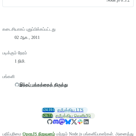
Node.js 0.5.2
கடைசியாகப் புதுப்பிக்கப்பட்டது
02 ஆக., 2011
படிக்கும் நேரம்
1 நிமி.
பங்களி
இந்தப் பக்கத்தைத் திருத்து
v24.19.0
சமீபத்திய LTS
v26.7.0
சமீபத்திய வெளியீடு
பதிப்புரிமை
OpenJS நிறுவனம்
மற்றும் Node.js பங்களிப்பாளர்கள். அனைத்து