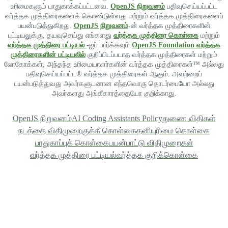
உரிமைகளும் பாதுகாக்கப்பட்டவை.
OpenJS நிறுவனம்
பதிவுசெய்யப்பட்ட
வர்த்தக முத்திரைகளைக் கொண்டுள்ளது மற்றும் வர்த்தக முத்திரைகளைப்
பயன்படுத்துகிறது.
OpenJS நிறுவனம்
-ன் வர்த்தக முத்திரைகளின்
பட்டியலுக்கு, தயவுசெய்து எங்களது
வர்த்தக முத்திரை கொள்கை
மற்றும்
வர்த்தக முத்திரை பட்டியல்
-ஐப் பார்க்கவும்.
OpenJS Foundation வர்த்தக
முத்திரைகளின் பட்டியலில்
குறிப்பிடப்படாத வர்த்தக முத்திரைகள் மற்றும்
லோகோக்கள், அந்தந்த உரிமையாளர்களின் வர்த்தக முத்திரைகள்™ அல்லது
பதிவுசெய்யப்பட்ட® வர்த்தக முத்திரைகள் ஆகும். அவற்றைப்
பயன்படுத்துவது அவர்களுடனான எந்தவொரு தொடர்பையோ அல்லது
அவர்களது அங்கீகாரத்தையோ குறிக்காது.
OpenJS நிறுவனம்
AI Coding Assistants Policy
துணை விதிகள்
நடத்தை விதிமுறை
குக்கீ கொள்கை
தனியுரிமை கொள்கை
பாதுகாப்புக் கொள்கை
பயன்பாட்டு விதிமுறைகள்
வர்த்தக முத்திரை பட்டியல்
வர்த்தக குறிக்கொள்கை