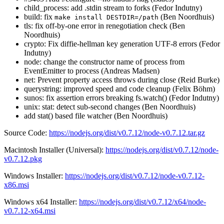
child_process: add .stdin stream to forks (Fedor Indutny)
build: fix
(Ben Noordhuis)
make install DESTDIR=/path
tls: fix off-by-one error in renegotiation check (Ben
Noordhuis)
crypto: Fix diffie-hellman key generation UTF-8 errors (Fedor
Indutny)
node: change the constructor name of process from
EventEmitter to process (Andreas Madsen)
net: Prevent property access throws during close (Reid Burke)
querystring: improved speed and code cleanup (Felix Böhm)
sunos: fix assertion errors breaking fs.watch() (Fedor Indutny)
unix: stat: detect sub-second changes (Ben Noordhuis)
add stat() based file watcher (Ben Noordhuis)
Source Code:
https://nodejs.org/dist/v0.7.12/node-v0.7.12.tar.gz
Macintosh Installer (Universal):
https://nodejs.org/dist/v0.7.12/node-
v0.7.12.pkg
Windows Installer:
https://nodejs.org/dist/v0.7.12/node-v0.7.12-
x86.msi
Windows x64 Installer:
https://nodejs.org/dist/v0.7.12/x64/node-
v0.7.12-x64.msi