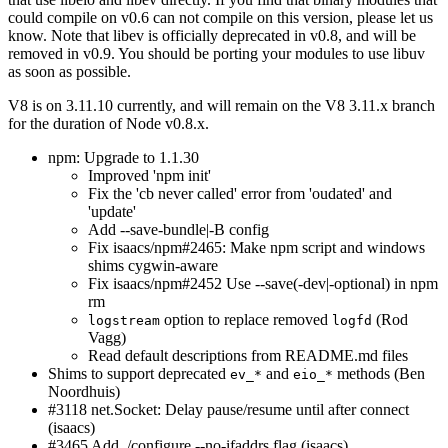
could compile on v0.6 can not compile on this version, please let us
know. Note that libev is officially deprecated in v0.8, and will be
removed in v0.9. You should be porting your modules to use libuv
as soon as possible.
V8 is on 3.11.10 currently, and will remain on the V8 3.11.x branch
for the duration of Node v0.8.x.
npm: Upgrade to 1.1.30
Improved 'npm init'
Fix the 'cb never called' error from 'oudated' and
'update'
Add --save-bundle|-B config
Fix isaacs/npm#2465: Make npm script and windows
shims cygwin-aware
Fix isaacs/npm#2452 Use --save(-dev|-optional) in npm
rm
option to replace removed
(Rod
logstream
logfd
Vagg)
Read default descriptions from README.md files
Shims to support deprecated
and
methods (Ben
ev_*
eio_*
Noordhuis)
#3118 net.Socket: Delay pause/resume until after connect
(isaacs)
#3465 Add ./configure --no-ifaddrs flag (isaacs)