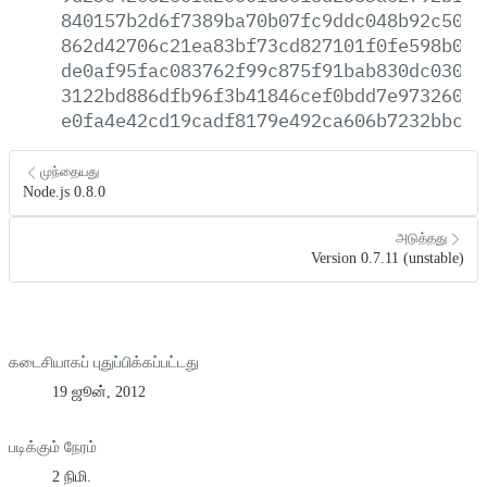
840157b2d6f7389ba70b07fc9ddc048b92c501c
862d42706c21ea83bf73cd827101f0fe598b0cf
de0af95fac083762f99c875f91bab830dc030f7
3122bd886dfb96f3b41846cef0bdd7e97326044
e0fa4e42cd19cadf8179e492ca606b7232bbc01
முந்தையது
Node.js 0.8.0
அடுத்தது
Version 0.7.11 (unstable)
கடைசியாகப் புதுப்பிக்கப்பட்டது
19 ஜூன், 2012
படிக்கும் நேரம்
2 நிமி.