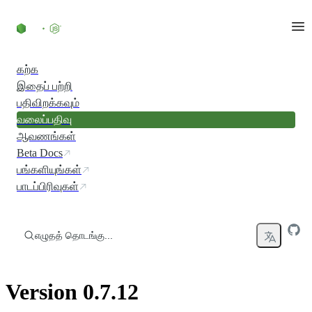
உள்ளடக்கத்திற்குச் செல்லவும்
கற்க
இதைப் பற்றி
பதிவிறக்கவும்
வலைப்பதிவு
ஆவணங்கள்
Beta Docs
பங்களியுங்கள்
பாடப்பிரிவுகள்
எழுதத் தொடங்கு...
Version 0.7.12