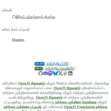
பங்களி
இந்தப் பக்கத்தைத் திருத்து
உள்ளடக்கப் பட்டியல்
Shasums
v24.19.0
சமீபத்திய LTS
v26.7.0
சமீபத்திய வெளியீடு
பதிப்புரிமை
OpenJS நிறுவனம்
மற்றும் Node.js பங்களிப்பாளர்கள். அனைத்து
உரிமைகளும் பாதுகாக்கப்பட்டவை.
OpenJS நிறுவனம்
பதிவுசெய்யப்பட்ட
வர்த்தக முத்திரைகளைக் கொண்டுள்ளது மற்றும் வர்த்தக முத்திரைகளைப்
பயன்படுத்துகிறது.
OpenJS நிறுவனம்
-ன் வர்த்தக முத்திரைகளின்
பட்டியலுக்கு, தயவுசெய்து எங்களது
வர்த்தக முத்திரை கொள்கை
மற்றும்
வர்த்தக முத்திரை பட்டியல்
-ஐப் பார்க்கவும்.
OpenJS Foundation வர்த்தக