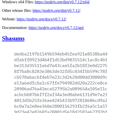
Windows x64 Files:
https://nodejs.org/dist/v0.7.12/x64/
Other release files:
https://nodejs.org/dist/v0.7.12/
Website:
https://nodejs.org/docs/v0.7.12/
Documentation:
https://nodejs.org/docs/v0.7.12/api/
Shasums
ded6a2197b1149b594eb45fea921e8538ba442a
dfabff0923d4b4f1d53bd9831514c1ac8c4b187
be313d35511e6d7e43cae5fa2b18f3e0d2275ba
8f7ba0c8283e3863de32fd5c034f5b599c78f83
cb570abacbf4eb7e23c3d2620d00dd3080d9c19
e13a6edfcba1c67ffe794982dd20a222ce8ce40
20906ad76a43eca52795b2a089654a105e11c1e
acbcbb87b6f7f2af34a3ed0abe6131d9e7a237a
4013d5b25fe36ae4245433b972818686cd9a220
6c0a7a2e8ee360e2800156293fb2f6a5c1a5738
9d23e42e8260fa20001d5618d2583a62792bf63