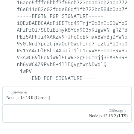
16aee5fffe8bbf7f88cb723edad3cb2acb7722d
f6e811d82c02fdde86df1fb722bc584c0bb7fb3
-----BEGIN
PGP
SIGNATURE-----
iQEzBAEBCAAdFiEETtd49TnjY0x3nIfG1wYoSKG
AFzPrQf/SUQiBfmyk8Y6x9G3xRigwVN+gRZPdjV
PEr5APhJi4XAKZv9+JhcGoERmaVBWnBjDYWNoMj
9y0tNnI7purUjxaOoP0woPInd7TrztiYUQnp02h
Rv17A4qDlP8br4XmJiI1lU1nvWHE+O0UE9vHuDP
V3swC6VlEdNiWRl5LWR3GgF0Um1jj3FA86HRPrM
nh6yWC4Z9Pvb5+illFQvgMwnNDwqlQ==
=iwPV
-----END
PGP
SIGNATURE-----
முந்தையது
Node.js 13.13.0 (Current)
அடுத்தது
Node.js 12.16.2 (LTS)