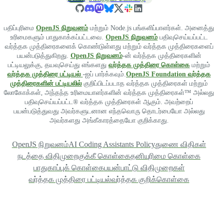
பதிப்புரிமை
OpenJS நிறுவனம்
மற்றும் Node.js பங்களிப்பாளர்கள். அனைத்து
உரிமைகளும் பாதுகாக்கப்பட்டவை.
OpenJS நிறுவனம்
பதிவுசெய்யப்பட்ட
வர்த்தக முத்திரைகளைக் கொண்டுள்ளது மற்றும் வர்த்தக முத்திரைகளைப்
பயன்படுத்துகிறது.
OpenJS நிறுவனம்
-ன் வர்த்தக முத்திரைகளின்
பட்டியலுக்கு, தயவுசெய்து எங்களது
வர்த்தக முத்திரை கொள்கை
மற்றும்
வர்த்தக முத்திரை பட்டியல்
-ஐப் பார்க்கவும்.
OpenJS Foundation வர்த்தக
முத்திரைகளின் பட்டியலில்
குறிப்பிடப்படாத வர்த்தக முத்திரைகள் மற்றும்
லோகோக்கள், அந்தந்த உரிமையாளர்களின் வர்த்தக முத்திரைகள்™ அல்லது
பதிவுசெய்யப்பட்ட® வர்த்தக முத்திரைகள் ஆகும். அவற்றைப்
பயன்படுத்துவது அவர்களுடனான எந்தவொரு தொடர்பையோ அல்லது
அவர்களது அங்கீகாரத்தையோ குறிக்காது.
OpenJS நிறுவனம்
AI Coding Assistants Policy
துணை விதிகள்
நடத்தை விதிமுறை
குக்கீ கொள்கை
தனியுரிமை கொள்கை
பாதுகாப்புக் கொள்கை
பயன்பாட்டு விதிமுறைகள்
வர்த்தக முத்திரை பட்டியல்
வர்த்தக குறிக்கொள்கை