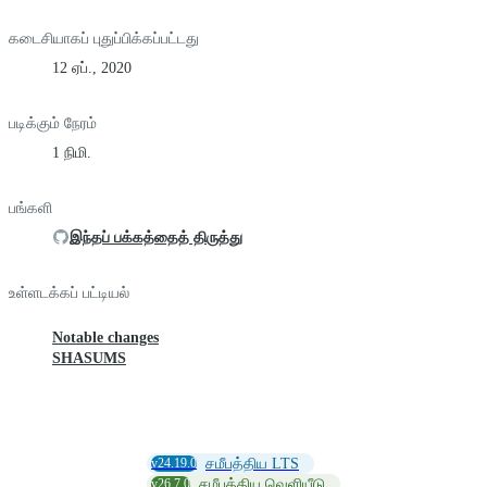
கடைசியாகப் புதுப்பிக்கப்பட்டது
12 ஏப்., 2020
படிக்கும் நேரம்
1 நிமி.
பங்களி
இந்தப் பக்கத்தைத் திருத்து
உள்ளடக்கப் பட்டியல்
Notable changes
SHASUMS
v24.19.0
சமீபத்திய LTS
v26.7.0
சமீபத்திய வெளியீடு