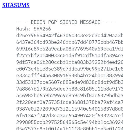
SHASUMS
-----BEGIN
PGP
SIGNED
MESSAGE-----
Hash:
SHA256
d25e795554942f467d6c3c3e22d3cd420aa3bea
6437e364cd93be246ffb67dd40775cbb467bb8d
699f6c89e52a9eaba08b7769540a69cca19dfdc
f2777bf2b140033c01d5f912df510dfa394e748
9df57ca06f280ccbf1ffa083b39252f4eef20ef
e0073e46fe85e389e7ddca990c99b27fbc1e833
e33cafff94a6308916530b4b724bbc138399484
33d53137cce5607c885ede9d838c8dcf9d5b3cf
7a88676179b2e5dee7b88c81605f11b8e9f7355
ac6982bc6a9b299e9c8a9c9bf8ae6379bdba779
2f220cef0a757351cde36881378ba79af4ca7ad
9387e0f272099d73f2f15940c54015837d8d047
6f51347f742d3ca3ae6a4907420f63323a7efc6
2998055ccb29752564565c5e494bb1cc369248b
05e7577c8bf00f4a1b1118c80bb1ce5e014242f