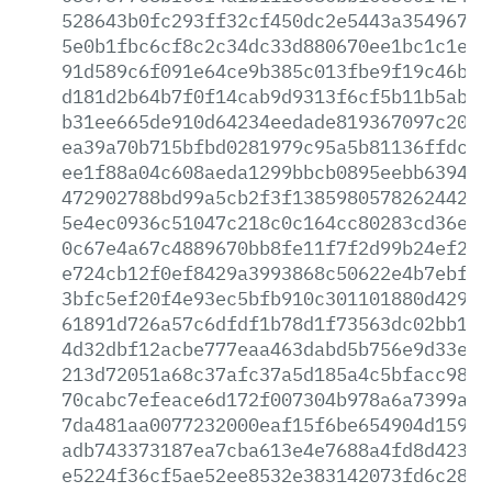
528643b0fc293ff32cf450dc2e5443a35496702
5e0b1fbc6cf8c2c34dc33d880670ee1bc1c1e93
91d589c6f091e64ce9b385c013fbe9f19c46bb8
d181d2b64b7f0f14cab9d9313f6cf5b11b5ab4b
b31ee665de910d64234eedade819367097c20a4
ea39a70b715bfbd0281979c95a5b81136ffdc0e
ee1f88a04c608aeda1299bbcb0895eebb6394e9
472902788bd99a5cb2f3f1385980578262442fe
5e4ec0936c51047c218c0c164cc80283cd36ecd
0c67e4a67c4889670bb8fe11f7f2d99b24ef289
e724cb12f0ef8429a3993868c50622e4b7ebf03
3bfc5ef20f4e93ec5bfb910c301101880d42940
61891d726a57c6dfdf1b78d1f73563dc02bb1ed
4d32dbf12acbe777eaa463dabd5b756e9d33e8d
213d72051a68c37afc37a5d185a4c5bfacc985b
70cabc7efeace6d172f007304b978a6a7399a48
7da481aa0077232000eaf15f6be654904d15969
adb743373187ea7cba613e4e7688a4fd8d42398
e5224f36cf5ae52ee8532e383142073fd6c2886