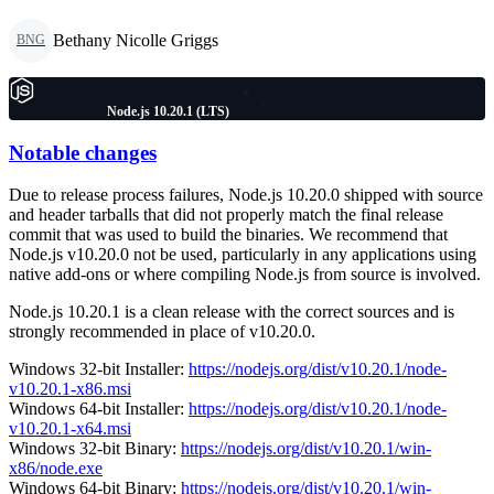
Bethany Nicolle Griggs
BNG
Node.js 10.20.1 (LTS)
Notable changes
Due to release process failures, Node.js 10.20.0 shipped with source
and header tarballs that did not properly match the final release
commit that was used to build the binaries. We recommend that
Node.js v10.20.0 not be used, particularly in any applications using
native add-ons or where compiling Node.js from source is involved.
Node.js 10.20.1 is a clean release with the correct sources and is
strongly recommended in place of v10.20.0.
Windows 32-bit Installer:
https://nodejs.org/dist/v10.20.1/node-
v10.20.1-x86.msi
Windows 64-bit Installer:
https://nodejs.org/dist/v10.20.1/node-
v10.20.1-x64.msi
Windows 32-bit Binary:
https://nodejs.org/dist/v10.20.1/win-
x86/node.exe
Windows 64-bit Binary:
https://nodejs.org/dist/v10.20.1/win-