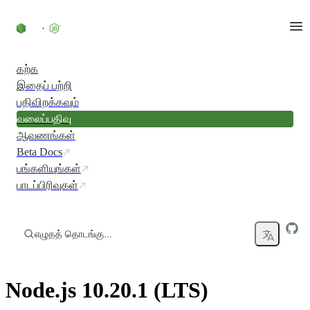
உள்ளடக்கத்திற்குச் செல்லவும்
கற்க
இதைப் பற்றி
பதிவிறக்கவும்
வலைப்பதிவு
ஆவணங்கள்
Beta Docs
பங்களியுங்கள்
பாடப்பிரிவுகள்
எழுதத் தொடங்கு...
Node.js 10.20.1 (LTS)