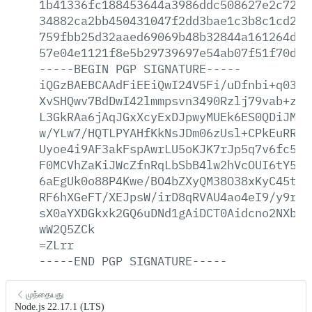
1b41336fc188453644a3986ddc508627e2c7288
34882ca2bb450431047f2dd3bae1c3b8c1cd2b4
759fbb25d32aaed69069b48b32844a161264d01
57e04e1121f8e5b29739697e54ab07f51f70dab
-----BEGIN
PGP
SIGNATURE-----
iQGzBAEBCAAdFiEEiQwI24V5Fi/uDfnbi+q0389
XvSHQwv7BdDwI42lmmpsvn3490Rzlj79vab+z87
L3GkRAa6jAqJGxXcyExDJpwyMUEk6ES0QDiJMYB
w/YLw7/HQTLPYAHfKkNsJDm06zUsl+CPkEuRR08
Uyoe4i9AF3akFspAwrLU5oKJK7rJp5q7v6fc5/+
F0MCVhZaKiJWcZfnRqLbSbB4lw2hVcOUI6tY5sK
6aEgUk0o88P4Kwe/BO4bZXyQM38O38xKyC45taK
RF6hXGeFT/XEJpsW/irD8qRVAU4ao4eI9/y9rnu
sX0aYXDGkxk2GQ6uDNd1gAiDCT0Aidcno2NXbBj
wW2Q5ZCk
=ZLrr
-----END
PGP
SIGNATURE-----
முந்தையது
Node.js 22.17.1 (LTS)