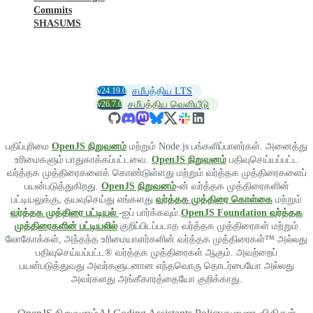
Commits
SHASUMS
v24.19.0
சமீபத்திய LTS
v26.7.0
சமீபத்திய வெளியீடு
பதிப்புரிமை
OpenJS நிறுவனம்
மற்றும் Node.js பங்களிப்பாளர்கள். அனைத்து
உரிமைகளும் பாதுகாக்கப்பட்டவை.
OpenJS நிறுவனம்
பதிவுசெய்யப்பட்ட
வர்த்தக முத்திரைகளைக் கொண்டுள்ளது மற்றும் வர்த்தக முத்திரைகளைப்
பயன்படுத்துகிறது.
OpenJS நிறுவனம்
-ன் வர்த்தக முத்திரைகளின்
பட்டியலுக்கு, தயவுசெய்து எங்களது
வர்த்தக முத்திரை கொள்கை
மற்றும்
வர்த்தக முத்திரை பட்டியல்
-ஐப் பார்க்கவும்.
OpenJS Foundation வர்த்தக
முத்திரைகளின் பட்டியலில்
குறிப்பிடப்படாத வர்த்தக முத்திரைகள் மற்றும்
லோகோக்கள், அந்தந்த உரிமையாளர்களின் வர்த்தக முத்திரைகள்™ அல்லது
பதிவுசெய்யப்பட்ட® வர்த்தக முத்திரைகள் ஆகும். அவற்றைப்
பயன்படுத்துவது அவர்களுடனான எந்தவொரு தொடர்பையோ அல்லது
அவர்களது அங்கீகாரத்தையோ குறிக்காது.