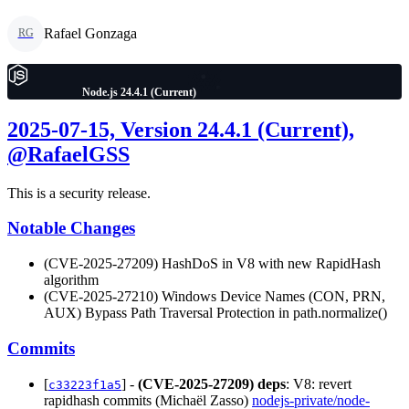
Rafael Gonzaga
RG
Node.js 24.4.1 (Current)
2025-07-15, Version 24.4.1 (Current),
@RafaelGSS
This is a security release.
Notable Changes
(CVE-2025-27209) HashDoS in V8 with new RapidHash
algorithm
(CVE-2025-27210) Windows Device Names (CON, PRN,
AUX) Bypass Path Traversal Protection in path.normalize()
Commits
[
] -
(CVE-2025-27209)
deps
: V8: revert
c33223f1a5
rapidhash commits (Michaël Zasso)
nodejs-private/node-