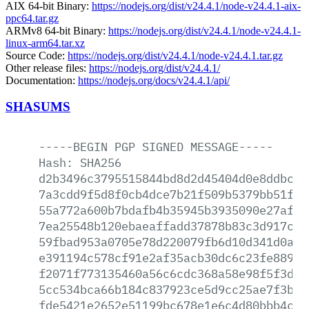
AIX 64-bit Binary:
https://nodejs.org/dist/v24.4.1/node-v24.4.1-aix-
ppc64.tar.gz
ARMv8 64-bit Binary:
https://nodejs.org/dist/v24.4.1/node-v24.4.1-
linux-arm64.tar.xz
Source Code:
https://nodejs.org/dist/v24.4.1/node-v24.4.1.tar.gz
Other release files:
https://nodejs.org/dist/v24.4.1/
Documentation:
https://nodejs.org/docs/v24.4.1/api/
SHASUMS
-----BEGIN
PGP
SIGNED
MESSAGE-----
Hash:
SHA256
d2b3496c3795515844bd8d2d45404d0e8ddbc71
7a3cdd9f5d8f0cb4dce7b21f509b5379bb51fd1
55a772a600b7bdafb4b35945b3935090e27aff9
7ea25548b120ebaeaffadd37878b83c3d917cbb
59fbad953a0705e78d220079fb6d10d341d0a61
e391194c578cf91e2af35acb30dc6c23fe8893f
f2071f773135460a56c6cdc368a58e98f5f3d14
5cc534bca66b184c837923ce5d9cc25ae7f3b3f
fde5421e2652e51199bc678e1e6c4d80bbb4c55