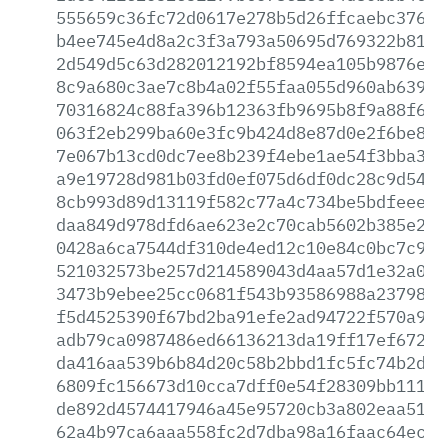
555659c36fc72d0617e278b5d26ffcaebc3760a
b4ee745e4d8a2c3f3a793a50695d769322b81c7
2d549d5c63d282012192bf8594ea105b9876e91
8c9a680c3ae7c8b4a02f55faa055d960ab639a6
70316824c88fa396b12363fb9695b8f9a88f671
063f2eb299ba60e3fc9b424d8e87d0e2f6be84b
7e067b13cd0dc7ee8b239f4ebe1ae54f3bba3a6
a9e19728d981b03fd0ef075d6df0dc28c9d543f
8cb993d89d13119f582c77a4c734be5bdfeee55
daa849d978dfd6ae623e2c70cab5602b385e2c1
0428a6ca7544df310de4ed12c10e84c0bc7c902
521032573be257d214589043d4aa57d1e32a0a4
3473b9ebee25cc0681f543b93586988a2379836
f5d4525390f67bd2ba91efe2ad94722f570a9a4
adb79ca0987486ed66136213da19ff17ef6724d
da416aa539b6b84d20c58b2bbd1fc5fc74b2d95
6809fc156673d10cca7dff0e54f28309bb111d2
de892d4574417946a45e95720cb3a802eaa5120
62a4b97ca6aaa558fc2d7dba98a16faac64ec60