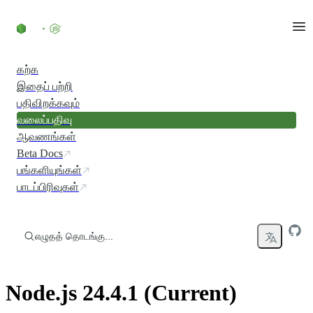
உள்ளடக்கத்திற்குச் செல்லவும்
கற்க
இதைப் பற்றி
பதிவிறக்கவும்
வலைப்பதிவு
ஆவணங்கள்
Beta Docs
பங்களியுங்கள்
பாடப்பிரிவுகள்
எழுதத் தொடங்கு...
Node.js 24.4.1 (Current)