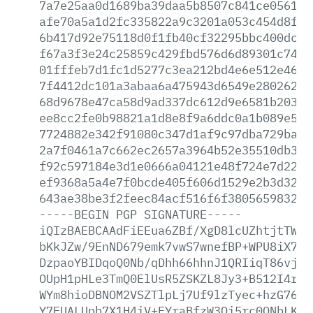
7a7e25aa0d1689ba39daa5b8507c841ce05617c
afe70a5a1d2fc335822a9c3201a053c454d8f9d
6b417d92e75118d0f1fb40cf32295bbc400dc6a
f67a3f3e24c25859c429fbd576d6d89301c74b5
01fffeb7d1fc1d5277c3ea212bd4e6e512e463e
7f4412dc101a3abaa6a475943d6549e2802627c
68d9678e47ca58d9ad337dc612d9e6581b20368
ee8cc2fe0b98821a1d8e8f9a6ddc0a1b089e556
7724882e342f91080c347d1af9c97dba729ba33
2a7f0461a7c662ec2657a3964b52e35510db35c
f92c597184e3d1e0666a04121e48f724e7d22bf
ef9368a5a4e7f0bcde405f606d1529e2b3d32c3
643ae38be3f2feec84acf516f6f380565983284
-----BEGIN
PGP
SIGNATURE-----
iQIzBAEBCAAdFiEEua6ZBf/XgD8lcUZhtjtTWkw
bKkJZw/9EnND679emk7vwS7wnefBP+WPU8iX7qV
DzpaoYBIDqoQ0Nb/qDhh66hhnJ1QRIiqT86vjdQ
OUpH1pHLe3TmQ0ElUsR5ZSKZL8Jy3+B512I4rLt
WYm8hioDBNOM2VSZTlpLj7Uf9lzTyec+hzG76Hx
Y7EUALUpb7X1H4iV+EYraBfzW3Qi5rc0ONbLK/Z