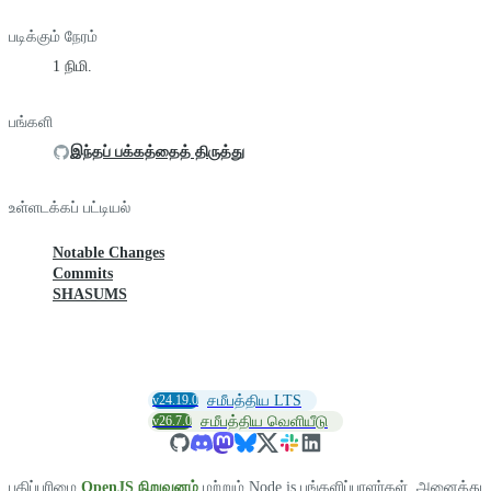
படிக்கும் நேரம்
1 நிமி.
பங்களி
இந்தப் பக்கத்தைத் திருத்து
உள்ளடக்கப் பட்டியல்
Notable Changes
Commits
SHASUMS
v24.19.0
சமீபத்திய LTS
v26.7.0
சமீபத்திய வெளியீடு
பதிப்புரிமை
OpenJS நிறுவனம்
மற்றும் Node.js பங்களிப்பாளர்கள். அனைத்து