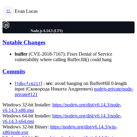
Evan Lucas
EL
Node.js 6.14.3 (LTS)
Notable Changes
buffer
(CVE-2018-7167): Fixes Denial of Service
vulnerability where calling Buffer.fill() could hang
Commits
[
] -
src
: avoid hanging on Buffer#fill 0-length
7dbcfc6217
input (Сковорода Никита Андреевич)
nodejs-private/node-
private#121
Windows 32-bit Installer:
https://nodejs.org/dist/v6.14.3/node-
v6.14.3-x86.msi
Windows 64-bit Installer:
https://nodejs.org/dist/v6.14.3/node-
v6.14.3-x64.msi
Windows 32-bit Binary:
https://nodejs.org/dist/v6.14.3/win-
x86/node.exe