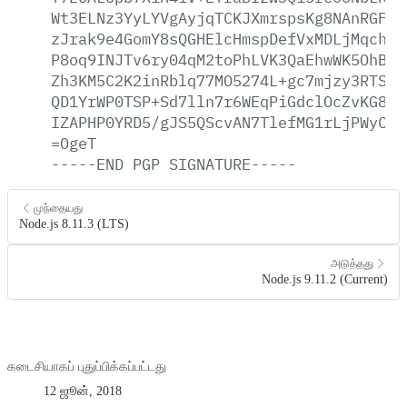
Wt3ELNz3YyLYVgAyjqTCKJXmrspsKg8NAnRGFNm
zJrak9e4GomY8sQGHElcHmspDefVxMDLjMqchfS
P8oq9INJTv6ry04qM2toPhLVK3QaEhwWK5OhBBk
Zh3KM5C2K2inRblq77MO5274L+gc7mjzy3RTSE5
QD1YrWP0TSP+Sd7lln7r6WEqPiGdclOcZvKG8jI
IZAPHP0YRD5/gJS5QScvAN7TlefMG1rLjPWyCAh
=OgeT
-----END
PGP
SIGNATURE-----
முந்தையது
Node.js 8.11.3 (LTS)
அடுத்தது
Node.js 9.11.2 (Current)
கடைசியாகப் புதுப்பிக்கப்பட்டது
12 ஜூன், 2018