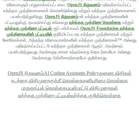
உரிமைகளும் பாதுகாக்கப்பட்டவை.
OpenJS நிறுவனம்
பதிவுசெய்யப்பட்ட
வர்த்தக முத்திரைகளைக் கொண்டுள்ளது மற்றும் வர்த்தக முத்திரைகளைப்
பயன்படுத்துகிறது.
OpenJS நிறுவனம்
-ன் வர்த்தக முத்திரைகளின்
பட்டியலுக்கு, தயவுசெய்து எங்களது
வர்த்தக முத்திரை கொள்கை
மற்றும்
வர்த்தக முத்திரை பட்டியல்
-ஐப் பார்க்கவும்.
OpenJS Foundation வர்த்தக
முத்திரைகளின் பட்டியலில்
குறிப்பிடப்படாத வர்த்தக முத்திரைகள் மற்றும்
லோகோக்கள், அந்தந்த உரிமையாளர்களின் வர்த்தக முத்திரைகள்™ அல்லது
பதிவுசெய்யப்பட்ட® வர்த்தக முத்திரைகள் ஆகும். அவற்றைப்
பயன்படுத்துவது அவர்களுடனான எந்தவொரு தொடர்பையோ அல்லது
அவர்களது அங்கீகாரத்தையோ குறிக்காது.
OpenJS நிறுவனம்
AI Coding Assistants Policy
துணை விதிகள்
நடத்தை விதிமுறை
குக்கீ கொள்கை
தனியுரிமை கொள்கை
பாதுகாப்புக் கொள்கை
பயன்பாட்டு விதிமுறைகள்
வர்த்தக முத்திரை பட்டியல்
வர்த்தக குறிக்கொள்கை