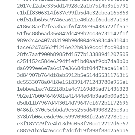
2017cf2abe335dd14928c2a1b75f4b35f57913c
c1bff8306314f637e99fb5d4c32cbea16586373
e0f51db6b5c9746ea611e40b2cf6cdc87a19858
4186c8aef2fea3bacf6f428e95438a72ff5aee7
51f6c88b6ad356842dc499b2cc36731142f1f11
989e2c4e407a83190b90d004e9a03c463104b43
1ace62474562f1216e22b0369ccc1fcc904eb71
28fc7aaf900b8985fd1577b133889d1207505d0
c251152c584e6294f1ef1bd0aaf9cb74a8b0b79
da6999ee6e7a6c17e36684bf0447faca61e1156
3d84907b764df8ab5912b5e514d55311763f65f
dc5533078a04f8e15f839f471243780e955ef15
1ebbea1ac7d2218b1a4c7169d85ad7f43632312
9b2ef7b004646981a41444e04b3aa0b00a816fe
d5db1fb7967d443014d79647cf672b1f726965e
0486fc370c5ebbda9e55255d649908225c3ab8b
378b7b06ce6de96c59970908fc2a67278e1ece2
e3f187729f7e4b13d9c053f70cc12717d6e6734
c88751b2d426cccf2dcfd19f898f88c2a6bb6a2