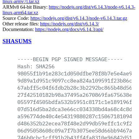
linux-armv7l.tar.xz
ARMv8 64-bit Binary:
https://nodejs.org/dist/v6.14.3/node-v6.14.3-
linux-arm64.tar.xz
Source Code:
https://nodejs.org/dist/v6.14.3/node-v6.14.3.tar.gz
Other release files:
https://nodejs.org/dist/v6.14.3/
Documentation:
https://nodejs.org/docs/v6.14.3/api/
SHASUMS
-----BEGIN
PGP
SIGNED
MESSAGE-----
Hash:
SHA256
98055f1b91e283c1d050dfbe78f8b7e5e4ae915
9d89a1d951c9097cc8ea824a109591f23b86c96
67abff5c04f6fdb2b28c3b2292bc865b48d562a
27f42510182b98a37495a2670869fa675638e27
05597f4505bdfa532b5951c8171c1e189196f0c
07d516d5ba2dca3e66cc034338bd4a68c4c8d3b
a596774de40c4e54319880287c150671810946b
d486352b22ecea78f48e2d99db59effc1c9f230
06d95058608c09a7f7b3075ee58d66bb9467aad
746b0cbc1cff91b2b43ff4fa8310e96842d51c1