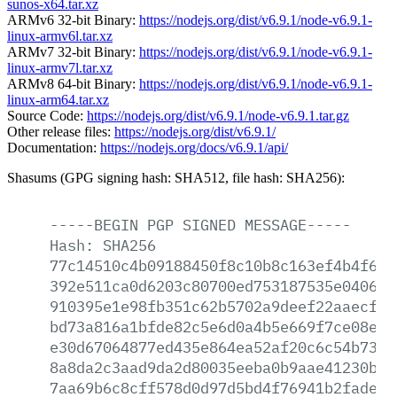
sunos-x64.tar.xz
ARMv6 32-bit Binary:
https://nodejs.org/dist/v6.9.1/node-v6.9.1-
linux-armv6l.tar.xz
ARMv7 32-bit Binary:
https://nodejs.org/dist/v6.9.1/node-v6.9.1-
linux-armv7l.tar.xz
ARMv8 64-bit Binary:
https://nodejs.org/dist/v6.9.1/node-v6.9.1-
linux-arm64.tar.xz
Source Code:
https://nodejs.org/dist/v6.9.1/node-v6.9.1.tar.gz
Other release files:
https://nodejs.org/dist/v6.9.1/
Documentation:
https://nodejs.org/docs/v6.9.1/api/
Shasums (GPG signing hash: SHA512, file hash: SHA256):
-----BEGIN
PGP
SIGNED
MESSAGE-----
Hash:
SHA256
77c14510c4b09188450f8c10b8c163ef4b4f616
392e511ca0d6203c80700ed753187535e04069d
910395e1e98fb351c62b5702a9deef22aaecf05
bd73a816a1bfde82c5e6d0a4b5e669f7ce08e01
e30d67064877ed435e864ea52af20c6c54b7386
8a8da2c3aad9da2d80035eeba0b9aae41230bec
7aa69b6c8cff578d0d97d5bd4f76941b2fade54