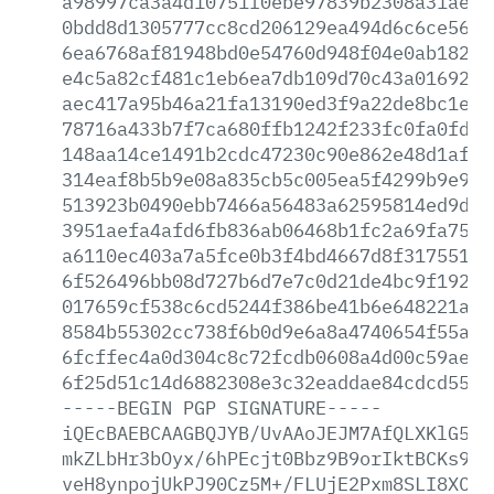
a98997ca3a4d10751f0ebe97839b2308a31ae88
0bdd8d1305777cc8cd206129ea494d6c6ce5600
6ea6768af81948bd0e54760d948f04e0ab18241
e4c5a82cf481c1eb6ea7db109d70c43a0169203
aec417a95b46a21fa13190ed3f9a22de8bc1ece
78716a433b7f7ca680ffb1242f233fc0fa0fd59
148aa14ce1491b2cdc47230c90e862e48d1af32
314eaf8b5b9e08a835cb5c005ea5f4299b9e9e4
513923b0490ebb7466a56483a62595814ed9d03
3951aefa4afd6fb836ab06468b1fc2a69fa75bd
a6110ec403a7a5fce0b3f4bd4667d8f31755114
6f526496bb08d727b6d7e7c0d21de4bc9f19288
017659cf538c6cd5244f386be41b6e648221a2d
8584b55302cc738f6b0d9e6a8a4740654f55aba
6fcffec4a0d304c8c72fcdb0608a4d00c59ae86
6f25d51c14d6882308e3c32eaddae84cdcd5556
-----BEGIN
PGP
SIGNATURE-----
iQEcBAEBCAAGBQJYB/UvAAoJEJM7AfQLXKlG57E
mkZLbHr3bOyx/6hPEcjt0Bbz9B9orIktBCKs9QW
veH8ynpojUkPJ90Cz5M+/FLUjE2Pxm8SLI8XCBy