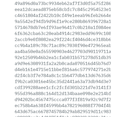
49a896d0a73bc9934eb62af7f3d0f5a75f286b3
eea12dcaead875eb58cbfc7c845c2954523e139
c4651804af2422b10cf49e1eeab96feb2664eae
9a5542ef94fb9d96f1e9ce280b869396728a174
5714678db7e6ff93ae96417c0b210a1f084ee7a
6f6362cba63c20eab4914c2983edd9699c10827
2accb9e0f8082ea29f224cf4046d4ce318bb68b
cc9b4a189c78c71ac89c7030f90e472965eab75
aa4ba50e0af65590903e4627703d90119711aea
92e12509b46b2ea1cfab031b571278d51db399d
a9d9e6308931fa2a2b0cada070516d45b76d752
d4eb161e4715e11bbef816a6c577974271e2bdd
d2f4cb3f7e784a8c1c1b6477db613d67635d69c
f9b2ca03016e45bc35d2441a63a73db94d3e7b9
cdf399288aee1cfc2fcfd301b221d7e3141f3d5
955d396a888c164d12d134baae098e2e214bfb4
d94202bc4567475ccca077f3f819a92c9d7f280
ec758b4a638f4599bb4a782196088f7704f4b08
643d675ac6678745784b29ab829519d11c9832a