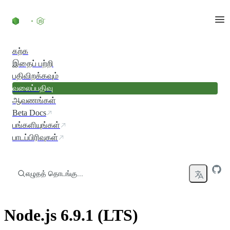
உள்ளடக்கத்திற்குச் செல்லவும்
கற்க
இதைப் பற்றி
பதிவிறக்கவும்
வலைப்பதிவு
ஆவணங்கள்
Beta Docs
பங்களியுங்கள்
பாடப்பிரிவுகள்
எழுதத் தொடங்கு...
Node.js 6.9.1 (LTS)