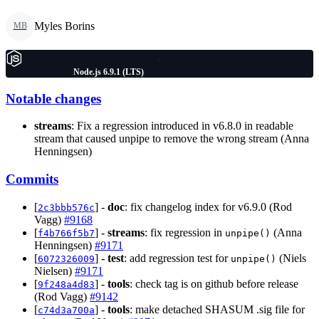
Myles Borins
MB
Node.js 6.9.1 (LTS)
Notable changes
streams
: Fix a regression introduced in v6.8.0 in readable
stream that caused unpipe to remove the wrong stream (Anna
Henningsen)
Commits
[
] -
doc
: fix changelog index for v6.9.0 (Rod
2c3bbb576c
Vagg)
#9168
[
] -
streams
: fix regression in
(Anna
f4b766f5b7
unpipe()
Henningsen)
#9171
[
] -
test
: add regression test for
(Niels
6072326009
unpipe()
Nielsen)
#9171
[
] -
tools
: check tag is on github before release
9f248a4d83
(Rod Vagg)
#9142
[
] -
tools
: make detached SHASUM .sig file for
c74d3a700a