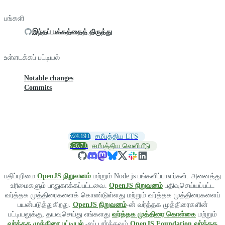
பங்களி
இந்தப் பக்கத்தைத் திருத்து
உள்ளடக்கப் பட்டியல்
Notable changes
Commits
v24.19.0
சமீபத்திய LTS
v26.7.0
சமீபத்திய வெளியீடு
பதிப்புரிமை
OpenJS நிறுவனம்
மற்றும் Node.js பங்களிப்பாளர்கள். அனைத்து
உரிமைகளும் பாதுகாக்கப்பட்டவை.
OpenJS நிறுவனம்
பதிவுசெய்யப்பட்ட
வர்த்தக முத்திரைகளைக் கொண்டுள்ளது மற்றும் வர்த்தக முத்திரைகளைப்
பயன்படுத்துகிறது.
OpenJS நிறுவனம்
-ன் வர்த்தக முத்திரைகளின்
பட்டியலுக்கு, தயவுசெய்து எங்களது
வர்த்தக முத்திரை கொள்கை
மற்றும்
வர்த்தக முத்திரை பட்டியல்
-ஐப் பார்க்கவும்.
OpenJS Foundation வர்த்தக