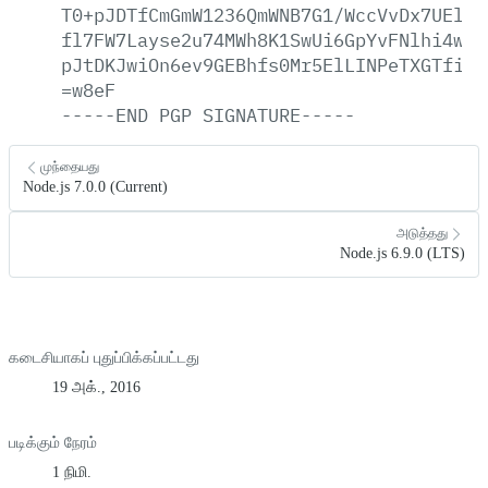
T0+pJDTfCmGmW1236QmWNB7G1/WccVvDx7UElYB
fl7FW7Layse2u74MWh8K1SwUi6GpYvFNlhi4wmB
pJtDKJwiOn6ev9GEBhfs0Mr5ElLINPeTXGTfiSn
=w8eF
-----END
PGP
SIGNATURE-----
முந்தையது
Node.js 7.0.0 (Current)
அடுத்தது
Node.js 6.9.0 (LTS)
கடைசியாகப் புதுப்பிக்கப்பட்டது
19 அக்., 2016
படிக்கும் நேரம்
1 நிமி.