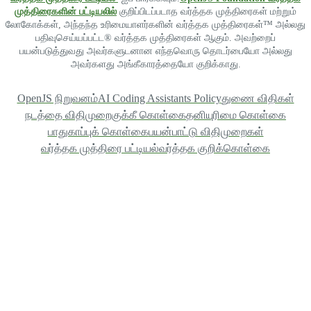
முத்திரைகளின் பட்டியலில்
குறிப்பிடப்படாத வர்த்தக முத்திரைகள் மற்றும்
லோகோக்கள், அந்தந்த உரிமையாளர்களின் வர்த்தக முத்திரைகள்™ அல்லது
பதிவுசெய்யப்பட்ட® வர்த்தக முத்திரைகள் ஆகும். அவற்றைப்
பயன்படுத்துவது அவர்களுடனான எந்தவொரு தொடர்பையோ அல்லது
அவர்களது அங்கீகாரத்தையோ குறிக்காது.
OpenJS நிறுவனம்
AI Coding Assistants Policy
துணை விதிகள்
நடத்தை விதிமுறை
குக்கீ கொள்கை
தனியுரிமை கொள்கை
பாதுகாப்புக் கொள்கை
பயன்பாட்டு விதிமுறைகள்
வர்த்தக முத்திரை பட்டியல்
வர்த்தக குறிக்கொள்கை