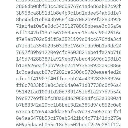
2806db08bf03cc30d05767c1ad686ab87c92b1b
3b958ca8b51d1b8e4b9cfbd1edee54ab5dfe7ac
8bc45d31eb843b956f0457082b99fa2803920e5
7faf4af0e5e0dc34351278868bbeae3c05a5e8e
6ff1042bf13a1567059aeee15c6ea90d2616d67
f7e9ab702c5d1f5a3521199c04cc670fda3cf4b
d7fed1a354b29503f3e176d7fdb90b1a9de248e
7697f89b91220e9cfc9603821ebe1fa2ab716c5
145d74288387fa929eb87ebec45696d108fb343
b1a8626eaf7bb7935c7c19735e0932a9c08665b
1c3cadaacb07c7202fe5306c5720eaee4ed2dea
cfcc1f41907f40ffccebb24a409283853926ddf
ff6c7033b51e8c3dd64a0e71d37738c0f96a438
95142fad100dfd206739145fb8fa27767b54c27
b9c577e9f5bfc88a04462050a4fc53a3000a152
b7b83342a20cc1b8bef3d2a385d94c852c0e842
673ca327694e4dda36af539d7975e57ca1f7f7f
8e9aa5478b59cf70eb542fb64c77f41db275e22
609a5daa6b055c18d5c502bdcf2c9e281f12afd