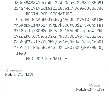
d8dd3948841eed4ef32490ea522298c285b919b
2242446f7f9ae16f2f15e51c98c05c3cde3d590
-----BEGIN
PGP
SIGNATURE-----
iQEcBAEBCAAGBQJYkRvjAAoJEJM7AfQLXKlGGnU
Yn5aqRxEzWXS1/H9tEykOQGXU0iZ+VyOnxsnTEO
9X18hlTjrS0N8dUFJvc8u1EAeNGzcpan4TZbbFJ
17rpaK0xO75exzDiknPNoD3DBLV6T/wgGikutm8
ZcoMqFZwxtY/OyBWa/psBxy3nUWjOc6yJqpMfvl
Y/oY3mFTP6enRvV4btUXHck0vSXDjPVx05FOjdd
=IeW0
-----END
PGP
SIGNATURE-----
முந்தையது
Node.js 4.7.3 (LTS)
அடுத்தது
Node.js 6.9.4 (LTS)