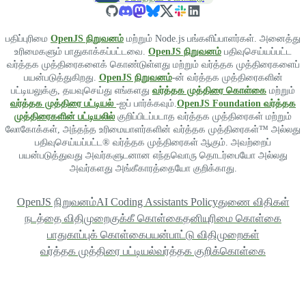
பதிப்புரிமை
OpenJS நிறுவனம்
மற்றும் Node.js பங்களிப்பாளர்கள். அனைத்து
உரிமைகளும் பாதுகாக்கப்பட்டவை.
OpenJS நிறுவனம்
பதிவுசெய்யப்பட்ட
வர்த்தக முத்திரைகளைக் கொண்டுள்ளது மற்றும் வர்த்தக முத்திரைகளைப்
பயன்படுத்துகிறது.
OpenJS நிறுவனம்
-ன் வர்த்தக முத்திரைகளின்
பட்டியலுக்கு, தயவுசெய்து எங்களது
வர்த்தக முத்திரை கொள்கை
மற்றும்
வர்த்தக முத்திரை பட்டியல்
-ஐப் பார்க்கவும்.
OpenJS Foundation வர்த்தக
முத்திரைகளின் பட்டியலில்
குறிப்பிடப்படாத வர்த்தக முத்திரைகள் மற்றும்
லோகோக்கள், அந்தந்த உரிமையாளர்களின் வர்த்தக முத்திரைகள்™ அல்லது
பதிவுசெய்யப்பட்ட® வர்த்தக முத்திரைகள் ஆகும். அவற்றைப்
பயன்படுத்துவது அவர்களுடனான எந்தவொரு தொடர்பையோ அல்லது
அவர்களது அங்கீகாரத்தையோ குறிக்காது.
OpenJS நிறுவனம்
AI Coding Assistants Policy
துணை விதிகள்
நடத்தை விதிமுறை
குக்கீ கொள்கை
தனியுரிமை கொள்கை
பாதுகாப்புக் கொள்கை
பயன்பாட்டு விதிமுறைகள்
வர்த்தக முத்திரை பட்டியல்
வர்த்தக குறிக்கொள்கை