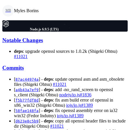
Myles Borins
MB
Node.js 6.9.5 (LTS)
Notable Changes
deps
: upgrade openssl sources to 1.0.2k (Shigeki Ohtsu)
#11021
Commits
[
] -
deps
: update openssl asm and asm_obsolete
87ac44974a
files (Shigeki Ohtsu)
#11021
[
] -
deps
: add -no_rand_screen to openssl
a4b43a7ef9
s_client (Shigeki Ohtsu)
nodejs/io.js#1836
[
] -
deps
: fix asm build error of openssl in
f5b77fdf8d
x86_win32 (Shigeki Ohtsu)
iojs/io.js#1389
[
] -
deps
: fix openssl assembly error on ia32
58fae148fa
win32 (Fedor Indutny)
iojs/io.js#1389
[
] -
deps
: copy all openssl header files to include
d623e8c5b9
dir (Shigeki Ohtsu)
#11021