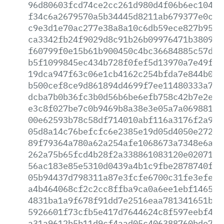
96d80603fcd74ce2cc261d980d4f06b6ec10432
f34c6a2679570a5b34445d8211ab679377e0cba
c9e3d1e70ac277e38a8a10c6db59ece827b95de
ca3342fb24f9029d8c91b26b09976471b3809b8
f60799f0e15b61b900450c4bc36684885c57d5e
b5f1099845ec434b728f0fef5d13970a7e49f5f
19dca947f63c06e1cb4162c254bfda7e844b0f3
b500cef8ce9d861894d4699f7ee11480333a7ad
dcba7b0b36fc3b0d56b6be6efb758c42b7e2e04
e3c8f027be7c0b9469b8a38e3e05a7a06988100
00e62593b78c58df714010abf116a3176f2a96c
05d8a14c76befcfc6e2385e19d05d4050e2725e
89f79364a780a62a254afe1068673a7348e6a5a
262a75b65fcd4b28f2a338861083120e020715f
56ac183e85e5310d0439a4b1c9fbe2878740f47
05b94437d798311a87e3fcfe6700c31fe3efee3
a4b464068cf2c2cc8ffba9ca0a6ee1ebf146509
4831ba1a9f678f91dd7e2516eaa781341651b91
5926601f73cfb5e417d7644624c8f597eebf43b
a31a9612b5b11d9cf4aad05c406388760bde7b2