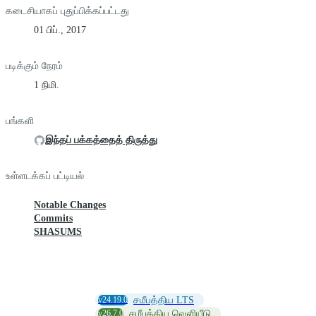
கடைசியாகப் புதுப்பிக்கப்பட்டது
01 பிப்., 2017
படிக்கும் நேரம்
1 நிமி.
பங்களி
இந்தப் பக்கத்தைத் திருத்து
உள்ளடக்கப் பட்டியல்
Notable Changes
Commits
SHASUMS
v24.19.0
சமீபத்திய LTS
v26.7.0
சமீபத்திய வெளியீடு