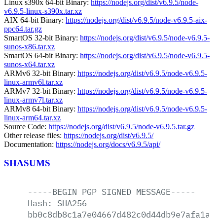
Linux s390x 64-bit Binary:
https://nodejs.org/dist/v6.9.5/node-
v6.9.5-linux-s390x.tar.xz
AIX 64-bit Binary:
https://nodejs.org/dist/v6.9.5/node-v6.9.5-aix-
ppc64.tar.gz
SmartOS 32-bit Binary:
https://nodejs.org/dist/v6.9.5/node-v6.9.5-
sunos-x86.tar.xz
SmartOS 64-bit Binary:
https://nodejs.org/dist/v6.9.5/node-v6.9.5-
sunos-x64.tar.xz
ARMv6 32-bit Binary:
https://nodejs.org/dist/v6.9.5/node-v6.9.5-
linux-armv6l.tar.xz
ARMv7 32-bit Binary:
https://nodejs.org/dist/v6.9.5/node-v6.9.5-
linux-armv7l.tar.xz
ARMv8 64-bit Binary:
https://nodejs.org/dist/v6.9.5/node-v6.9.5-
linux-arm64.tar.xz
Source Code:
https://nodejs.org/dist/v6.9.5/node-v6.9.5.tar.gz
Other release files:
https://nodejs.org/dist/v6.9.5/
Documentation:
https://nodejs.org/docs/v6.9.5/api/
SHASUMS
-----BEGIN
PGP
SIGNED
MESSAGE-----
Hash:
SHA256
bb0c8db8c1a7e04667d482c0d44db9e7afa1a9f