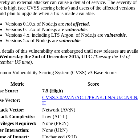
reby an external attacker can cause a denial of service. The severity of 
ue is high (see CVSS scoring below) and users of the affected versions
uld plan to upgrade when a fix is made available.
Versions 0.10.x of Node.js are
not affected
.
Versions 0.12.x of Node.js are
vulnerable
.
Versions 4.x, including LTS Argon, of Node.js are
vulnerable
.
Versions 5.x of Node.js are
vulnerable
.
l details of this vulnerability are embargoed until new releases are avail
Wednesday the 2nd of December 2015, UTC
(Tuesday the 1st of
ember US time)
.
mon Vulnerability Scoring System (CVSS) v3 Base Score:
Metric
Score
se Score:
7.5 (High)
CVSS:3.0/AV:N/AC:L/PR:N/UI:N/S:U/C:N/I:N
se Vector:
H
tack Vector:
Network (AV:N)
tack Complexity:
Low (AC:L)
ivileges Required:
None (PR:N)
r Interaction:
None (UI:N)
ope of Impact:
Unchanged (S:U)