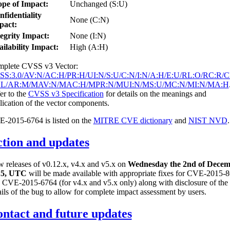
ope of Impact:
Unchanged (S:U)
fidentiality
None (C:N)
pact:
egrity Impact:
None (I:N)
ilability Impact:
High (A:H)
plete CVSS v3 Vector:
SS:3.0/AV:N/AC:H/PR:H/UI:N/S:U/C:N/I:N/A:H/E:U/RL:O/RC:R/C
R:L/AR:M/MAV:N/MAC:H/MPR:N/MUI:N/MS:U/MC:N/MI:N/MA:H
er to the
CVSS v3 Specification
for details on the meanings and
lication of the vector components.
-2015-6764 is listed on the
MITRE CVE dictionary
and
NIST NVD
.
tion and updates
 releases of v0.12.x, v4.x and v5.x on
Wednesday the 2nd of Dece
15, UTC
will be made available with appropriate fixes for CVE-2015-
 CVE-2015-6764 (for v4.x and v5.x only) along with disclosure of the
ails of the bug to allow for complete impact assessment by users.
ntact and future updates