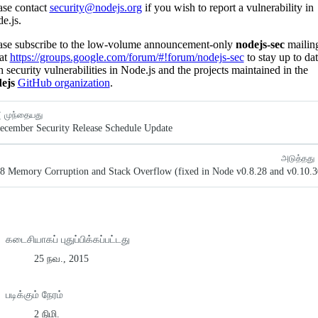
ase contact
security@nodejs.org
if you wish to report a vulnerability in
e.js.
ase subscribe to the low-volume announcement-only
nodejs-sec
mailin
 at
https://groups.google.com/forum/#!forum/nodejs-sec
to stay up to da
h security vulnerabilities in Node.js and the projects maintained in the
ejs
GitHub organization
.
முந்தையது
ecember Security Release Schedule Update
அடுத்தது
8 Memory Corruption and Stack Overflow (fixed in Node v0.8.28 and v0.10.3
கடைசியாகப் புதுப்பிக்கப்பட்டது
25 நவ., 2015
படிக்கும் நேரம்
2 நிமி.