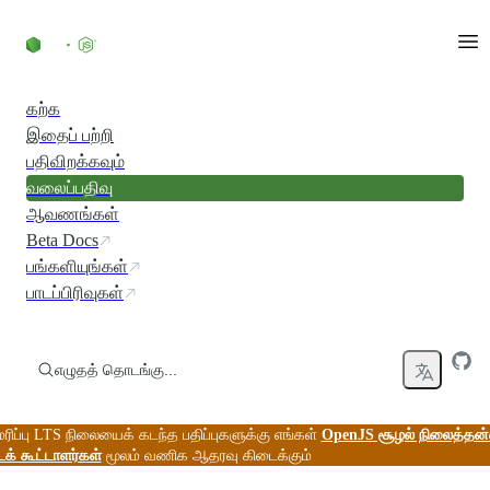
உள்ளடக்கத்திற்குச் செல்லவும்
கற்க
இதைப் பற்றி
பதிவிறக்கவும்
வலைப்பதிவு
ஆவணங்கள்
Beta Docs
பங்களியுங்கள்
பாடப்பிரிவுகள்
எழுதத் தொடங்கு...
மரிப்பு LTS நிலையைக் கடந்த பதிப்புகளுக்கு எங்கள்
OpenJS சூழல் நிலைத்தன
டக் கூட்டாளர்கள்
மூலம் வணிக ஆதரவு கிடைக்கும்