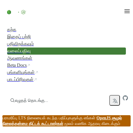
உள்ளடக்கத்திற்குச் செல்லவும்
கற்க
இதைப் பற்றி
பதிவிறக்கவும்
வலைப்பதிவு
ஆவணங்கள்
Beta Docs
பங்களியுங்கள்
பாடப்பிரிவுகள்
எழுதத் தொடங்கு...
பராமரிப்பு LTS நிலையைக் கடந்த பதிப்புகளுக்கு எங்கள்
OpenJS சூழல்
நிலைத்தன்மை திட்டக் கூட்டாளர்கள்
மூலம் வணிக ஆதரவு கிடைக்கும்