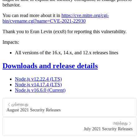
behavior.
You can read more about it in
https://cve.mitre.org/cgi-
bin/cvename.cgi?name=CVE-2021-22930
Thank you to Eran Levin (exx8) for reporting this vulnerability.
Impacts:
All versions of the 16.x, 14.x, and 12.x releases lines
Downloads and release details
Node.js v12.22.4 (LTS)
Node.js v14.17.4 (LTS)
Node.js v16.6.0 (Current)
முந்தையது
August 2021 Security Releases
அடுத்தது
July 2021 Security Releases