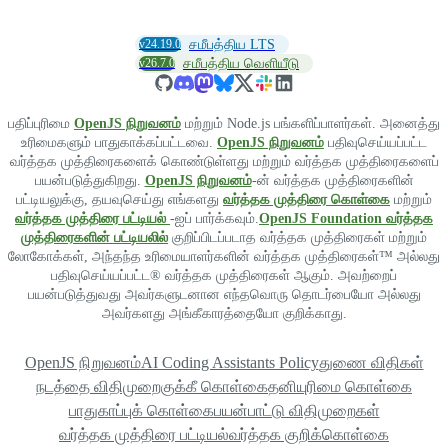
v24.19.0
சமீபத்திய LTS
v26.7.0
சமீபத்திய வெளியீடு
பதிப்புரிமை
OpenJS நிறுவனம்
மற்றும் Node.js பங்களிப்பாளர்கள். அனைத்து
உரிமைகளும் பாதுகாக்கப்பட்டவை.
OpenJS நிறுவனம்
பதிவுசெய்யப்பட்ட
வர்த்தக முத்திரைகளைக் கொண்டுள்ளது மற்றும் வர்த்தக முத்திரைகளைப்
பயன்படுத்துகிறது.
OpenJS நிறுவனம்
-ன் வர்த்தக முத்திரைகளின்
பட்டியலுக்கு, தயவுசெய்து எங்களது
வர்த்தக முத்திரை கொள்கை
மற்றும்
வர்த்தக முத்திரை பட்டியல்
-ஐப் பார்க்கவும்.
OpenJS Foundation வர்த்தக
முத்திரைகளின் பட்டியலில்
குறிப்பிடப்படாத வர்த்தக முத்திரைகள் மற்றும்
லோகோக்கள், அந்தந்த உரிமையாளர்களின் வர்த்தக முத்திரைகள்™ அல்லது
பதிவுசெய்யப்பட்ட® வர்த்தக முத்திரைகள் ஆகும். அவற்றைப்
பயன்படுத்துவது அவர்களுடனான எந்தவொரு தொடர்பையோ அல்லது
அவர்களது அங்கீகாரத்தையோ குறிக்காது.
OpenJS நிறுவனம்
AI Coding Assistants Policy
துணை விதிகள்
நடத்தை விதிமுறை
குக்கீ கொள்கை
தனியுரிமை கொள்கை
பாதுகாப்புக் கொள்கை
பயன்பாட்டு விதிமுறைகள்
வர்த்தக முத்திரை பட்டியல்
வர்த்தக குறிக்கொள்கை